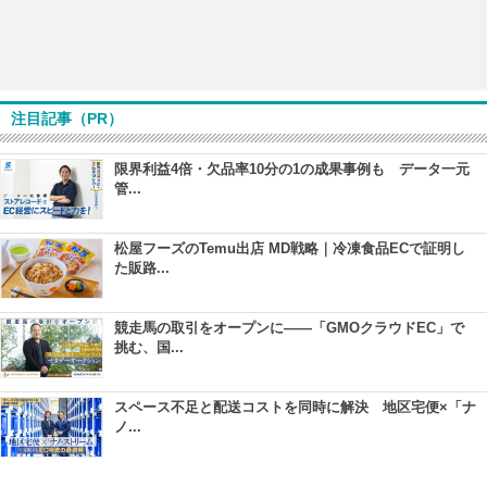
注目記事（PR）
限界利益4倍・欠品率10分の1の成果事例も データ一元
管...
松屋フーズのTemu出店 MD戦略｜冷凍食品ECで証明し
た販路...
競走馬の取引をオープンに――「GMOクラウドEC」で
挑む、国...
スペース不足と配送コストを同時に解決 地区宅便×「ナ
ノ...