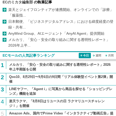
ECのミカタ編集部
の執筆記事
楽天とジェイフロンティアが連携開始、オンラインでの「診療」
「服薬指...
日本郵便、「ビジネスデジタルアドレス」における緯度経度の登
録・共有...
AnyMind Group、AIエージェント「AnyAI Agent」提供開始
メルカリ、「安心・安全の取り組みに関する透明性レポート」
2026年上半...
ECモールの人気記事ランキング
今日
週間
月間
1
メルカリ、「安心・安全の取り組みに関する透明性レポート」2026
年上半期版を公開
2
Qoo10、8月29日〜9月6日の9日間「リアル体験型イベント第2弾」開
催
3
LINEヤフー、「Agent i」に写真から商品を探せる「ショッピングレ
ンズ」機能を追加
4
楽天ラクマ、「8月8日はリユースの日 ラクマリユースチャレン
ジ！」を開催
5
Amazon Ads、国内でPrime Video「インタラクティブ動画広告」提