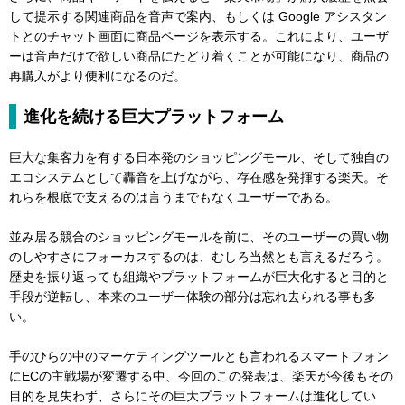
して提示する関連商品を音声で案内、もしくは Google アシスタン
トとのチャット画面に商品ページを表示する。これにより、ユーザ
ーは音声だけで欲しい商品にたどり着くことが可能になり、商品の
再購入がより便利になるのだ。
進化を続ける巨大プラットフォーム
巨大な集客力を有する日本発のショッピングモール、そして独自の
エコシステムとして轟音を上げながら、存在感を発揮する楽天。そ
れらを根底で支えるのは言うまでもなくユーザーである。
並み居る競合のショッピングモールを前に、そのユーザーの買い物
のしやすさにフォーカスするのは、むしろ当然とも言えるだろう。
歴史を振り返っても組織やプラットフォームが巨大化すると目的と
手段が逆転し、本来のユーザー体験の部分は忘れ去られる事も多
い。
手のひらの中のマーケティングツールとも言われるスマートフォン
にECの主戦場が変遷する中、今回のこの発表は、楽天が今後もその
目的を見失わず、さらにその巨大プラットフォームは進化してい