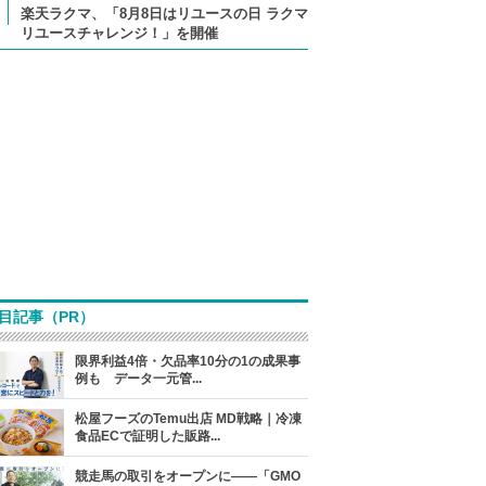
楽天ラクマ、「8月8日はリユースの日 ラクマ
リユースチャレンジ！」を開催
目記事（PR）
限界利益4倍・欠品率10分の1の成果事
例も データ一元管...
松屋フーズのTemu出店 MD戦略｜冷凍
食品ECで証明した販路...
競走馬の取引をオープンに――「GMO