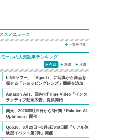
ススメニュース
一覧を見る
Cモールの人気記事ランキング
今日
週間
月間
LINEヤフー、「Agent i」に写真から商品を
探せる「ショッピングレンズ」機能を追加
Amazon Ads、国内でPrime Video「インタ
ラクティブ動画広告」提供開始
楽天、2026年8月5日から3日間「Rakuten AI
Optimism」開催
Qoo10、8月29日〜9月6日の9日間「リアル体
験型イベント第2弾」開催