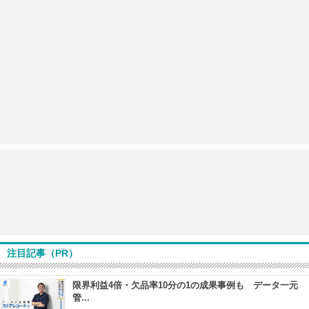
注目記事（PR）
限界利益4倍・欠品率10分の1の成果事例も データ一元
管...