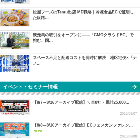
松屋フーズのTemu出店 MD戦略｜冷凍食品ECで証明し
た販路...
競走馬の取引をオープンに――「GMOクラウドEC」で
挑む、国...
スペース不足と配送コストを同時に解決 地区宅便×「ナ
ノ...
イベント・セミナー情報
【8/7～8/16アーカイブ配信】＼全8社・累計25,000...
2026/08/07
【8/8～8/16アーカイブ配信】ECフェスカンファレン...
NEW!
2026/08/08