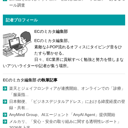
ール調査
記者プロフィール
ECのミカタ編集部
ECのミカタ編集部。
素敵なJ-POP流れるオフィスにタイピング音をひ
たすら響かせる。
日々、EC業界に貢献すべく勉強と努力を惜しまな
いアツいライターや記者が集う場所。
ECのミカタ編集部
の執筆記事
楽天とジェイフロンティアが連携開始、オンラインでの「診療」
「服薬指...
日本郵便、「ビジネスデジタルアドレス」における緯度経度の登
録・共有...
AnyMind Group、AIエージェント「AnyAI Agent」提供開始
メルカリ、「安心・安全の取り組みに関する透明性レポート」
2026年上半...