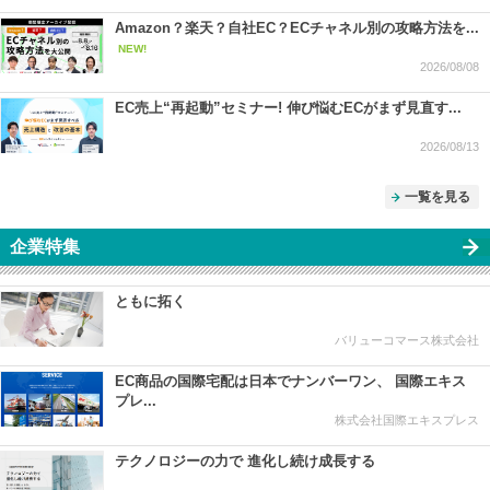
Amazon？楽天？自社EC？ECチャネル別の攻略方法を...
NEW!
2026/08/08
EC売上“再起動”セミナー! 伸び悩むECがまず見直す...
2026/08/13
一覧を見る
企業特集
ともに拓く
バリューコマース株式会社
EC商品の国際宅配は日本でナンバーワン、 国際エキス
プレ...
株式会社国際エキスプレス
テクノロジーの力で 進化し続け成長する