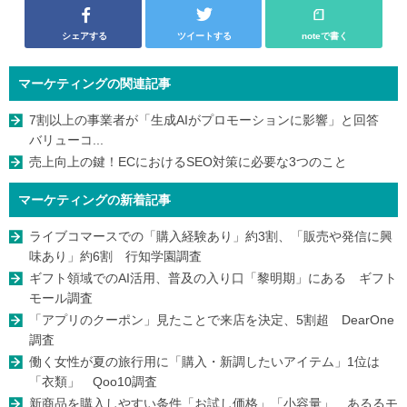
シェアする
ツイートする
noteで書く
マーケティングの関連記事
7割以上の事業者が「生成AIがプロモーションに影響」と回答
バリューコ...
売上向上の鍵！ECにおけるSEO対策に必要な3つのこと
マーケティングの新着記事
ライブコマースでの「購入経験あり」約3割、「販売や発信に興
味あり」約6割 行知学園調査
ギフト領域でのAI活用、普及の入り口「黎明期」にある ギフト
モール調査
「アプリのクーポン」見たことで来店を決定、5割超 DearOne
調査
働く女性が夏の旅行用に「購入・新調したいアイテム」1位は
「衣類」 Qoo10調査
新商品を購入しやすい条件「お試し価格」「小容量」 あるるモ