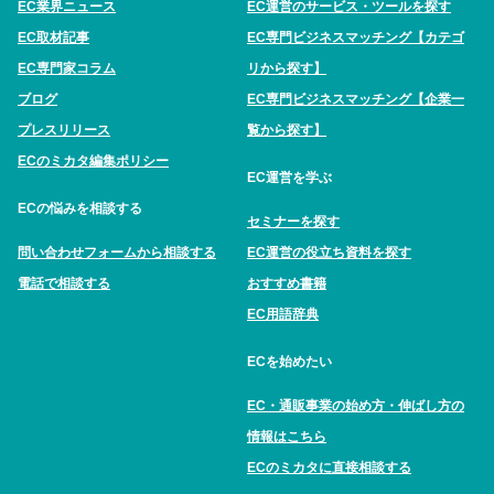
EC業界ニュース
EC運営のサービス・ツールを探す
EC取材記事
EC専門ビジネスマッチング【カテゴ
EC専門家コラム
リから探す】
ブログ
EC専門ビジネスマッチング【企業一
プレスリリース
覧から探す】
ECのミカタ編集ポリシー
EC運営を学ぶ
ECの悩みを相談する
セミナーを探す
問い合わせフォームから相談する
EC運営の役立ち資料を探す
電話で相談する
おすすめ書籍
EC用語辞典
ECを始めたい
EC・通販事業の始め方・伸ばし方の
情報はこちら
ECのミカタに直接相談する