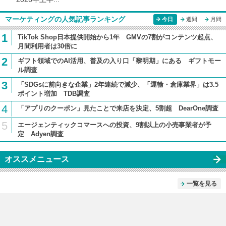
マーケティングの人気記事ランキング
今日
週間
月間
1
TikTok Shop日本提供開始から1年 GMVの7割がコンテンツ起点、
月間利用者は30倍に
2
ギフト領域でのAI活用、普及の入り口「黎明期」にある ギフトモー
ル調査
3
「SDGsに前向きな企業」2年連続で減少、「運輸・倉庫業界」は3.5
ポイント増加 TDB調査
4
「アプリのクーポン」見たことで来店を決定、5割超 DearOne調査
5
エージェンティックコマースへの投資、9割以上の小売事業者が予
定 Adyen調査
オススメニュース
一覧を見る