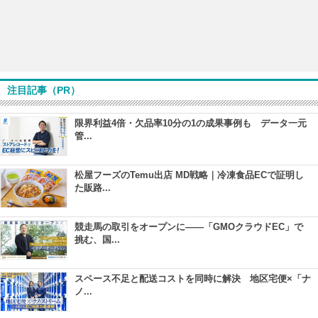
注目記事（PR）
限界利益4倍・欠品率10分の1の成果事例も データ一元
管...
松屋フーズのTemu出店 MD戦略｜冷凍食品ECで証明し
た販路...
競走馬の取引をオープンに――「GMOクラウドEC」で
挑む、国...
スペース不足と配送コストを同時に解決 地区宅便×「ナ
ノ...