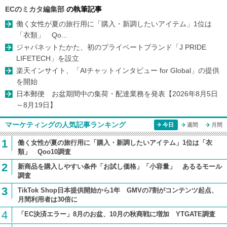
ECのミカタ編集部
の執筆記事
働く女性が夏の旅行用に「購入・新調したいアイテム」1位は
「衣類」 Qo...
ジャパネットたかた、初のプライベートブランド「J PRIDE
LIFETECH」を設立
楽天インサイト、「AIチャットインタビュー for Global」の提供
を開始
日本郵便 お盆期間中の集荷・配達業務を発表【2026年8月5日
～8月19日】
マーケティングの人気記事ランキング
今日
週間
月間
1
働く女性が夏の旅行用に「購入・新調したいアイテム」1位は「衣
類」 Qoo10調査
2
新商品を購入しやすい条件「お試し価格」「小容量」 あるるモール
調査
3
TikTok Shop日本提供開始から1年 GMVの7割がコンテンツ起点、
月間利用者は30倍に
4
「EC決済エラー」8月のお盆、10月の秋商戦に増加 YTGATE調査