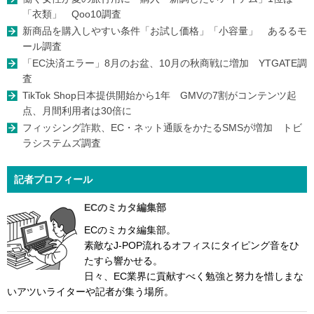
「衣類」 Qoo10調査
新商品を購入しやすい条件「お試し価格」「小容量」 あるるモ
ール調査
「EC決済エラー」8月のお盆、10月の秋商戦に増加 YTGATE調
査
TikTok Shop日本提供開始から1年 GMVの7割がコンテンツ起
点、月間利用者は30倍に
フィッシング詐欺、EC・ネット通販をかたるSMSが増加 トビ
ラシステムズ調査
記者プロフィール
ECのミカタ編集部
ECのミカタ編集部。
素敵なJ-POP流れるオフィスにタイピング音をひ
たすら響かせる。
日々、EC業界に貢献すべく勉強と努力を惜しまな
いアツいライターや記者が集う場所。