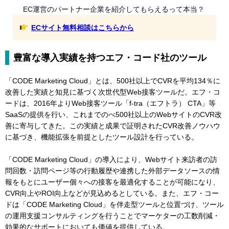
EC運営のパートナー企業を紹介してもらえるって本当？
ECサイト無料相談はこちらから
豊富な導入実績を持つエフ・コード社のツール
「CODE Marketing Cloud」とは、500社以上でCVRを平均134％に
改善した実績と知見に基づく次世代型Web接客ツールだ。エフ・コ
ードは、2016年よりWeb接客ツール「f-tra（エフトラ） CTA」等
SaaSの提供を行い、これまでのべ500社以上のWebサイトのCVR改
善に寄与してきた。この実績と成果で証明されたCVR改善ノウハウ
に基づき、機能拡張を前提としたツール設計を行っている。
「CODE Marketing Cloud」の導入により、Webサイト来訪者の訪
問回数・訪問ページ等の行動履歴や連携した外部データソースの情
報をもとにユーザー個々への接客を最適化することが可能になり、
CVR向上やROI向上などが見込めるとしている。また、エフ・コー
ドは「CODE Marketing Cloud」を伴走型ツールと位置づけ、ツール
の運用支援コンサルティングを行うことでマーケターの工数削減・
効果的なサポートにおいても価値を提供している。