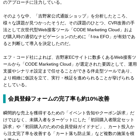
のアプローチに注力している。
そのような中、「吉野家公式通販ショップ」を分析したところ、
様々な課題が見つかったそうだ。その課題のひとつ、CVR改善の手
法として次世代型Web接客ツール「CODE Marketing Cloud」およ
び購入時の適切なナビゲーションのために「f-tra EFO」が有効であ
ると判断して導入を決定したのだ。
エフ・コード社によれば、吉野家ECサイトに数多くあるWeb接客ツ
ールから「CODE Marketing Cloud」が選定された要因として、運用
支援やシナリオ設定まで任せることができる伴走型ツールであり、
より精緻に仮説を立て、実行・検証を進められることが挙げられる
としている。
会員登録フォームの完了率も約10%改善
瞬間的な売上を獲得するための「イベント告知やクーポン訴求」だ
けではなく、未購入者をターゲットにした「初回購入者限定セット
訴求」や「初回購入のための会員登録ガイドナビ」、カート投入か
ら注文完了率を改善する「カート落ち防止策」など複数の施策を積