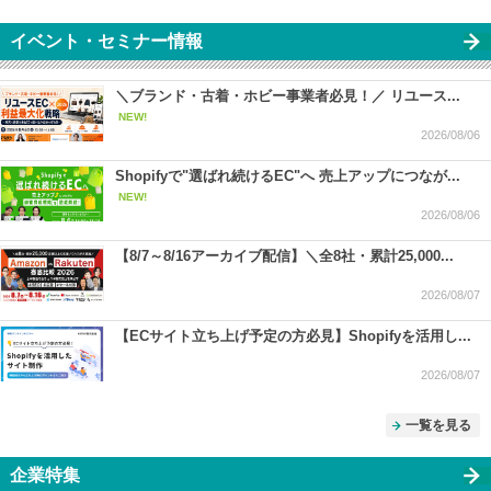
イベント・セミナー情報
＼ブランド・古着・ホビー事業者必見！／ リユース...
NEW!
2026/08/06
Shopifyで"選ばれ続けるEC"へ 売上アップにつなが...
NEW!
2026/08/06
【8/7～8/16アーカイブ配信】＼全8社・累計25,000...
2026/08/07
【ECサイト立ち上げ予定の方必見】Shopifyを活用し...
2026/08/07
一覧を見る
企業特集