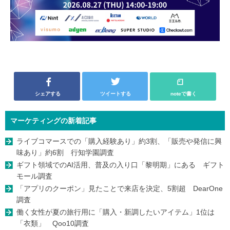
シェアする
ツイートする
noteで書く
マーケティングの新着記事
ライブコマースでの「購入経験あり」約3割、「販売や発信に興
味あり」約6割 行知学園調査
ギフト領域でのAI活用、普及の入り口「黎明期」にある ギフト
モール調査
「アプリのクーポン」見たことで来店を決定、5割超 DearOne
調査
働く女性が夏の旅行用に「購入・新調したいアイテム」1位は
「衣類」 Qoo10調査