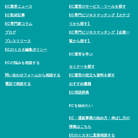
EC業界ニュース
EC運営のサービス・ツールを探す
EC取材記事
EC専門ビジネスマッチング【カテゴ
EC専門家コラム
リから探す】
ブログ
EC専門ビジネスマッチング【企業一
プレスリリース
覧から探す】
ECのミカタ編集ポリシー
EC運営を学ぶ
ECの悩みを相談する
セミナーを探す
問い合わせフォームから相談する
EC運営の役立ち資料を探す
電話で相談する
おすすめ書籍
EC用語辞典
ECを始めたい
EC・通販事業の始め方・伸ばし方の
情報はこちら
ECのミカタに直接相談する