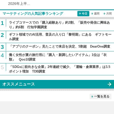
2026年上半...
マーケティングの人気記事ランキング
今日
週間
月間
1
ライブコマースでの「購入経験あり」約3割、「販売や発信に興味あ
り」約6割 行知学園調査
2
ギフト領域でのAI活用、普及の入り口「黎明期」にある ギフトモー
ル調査
3
「アプリのクーポン」見たことで来店を決定、5割超 DearOne調査
4
働く女性が夏の旅行用に「購入・新調したいアイテム」1位は「衣
類」 Qoo10調査
5
「SDGsに前向きな企業」2年連続で減少、「運輸・倉庫業界」は3.5
ポイント増加 TDB調査
オススメニュース
一覧を見る