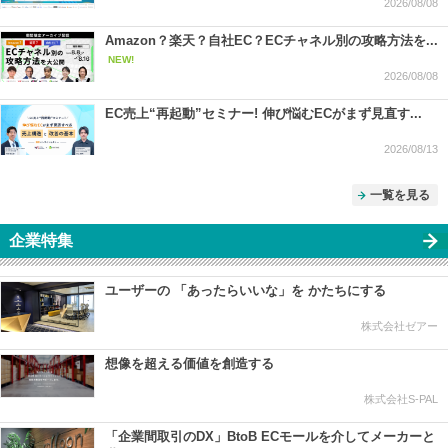
2026/08/08
Amazon？楽天？自社EC？ECチャネル別の攻略方法を...
NEW!
2026/08/08
EC売上“再起動”セミナー! 伸び悩むECがまず見直す...
2026/08/13
一覧を見る
企業特集
ユーザーの 「あったらいいな」を かたちにする
株式会社ゼアー
想像を超える価値を創造する
株式会社S-PAL
「企業間取引のDX」BtoB ECモールを介してメーカーと