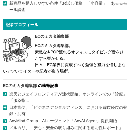
新商品を購入しやすい条件「お試し価格」「小容量」 あるるモ
ール調査
記者プロフィール
ECのミカタ編集部
ECのミカタ編集部。
素敵なJ-POP流れるオフィスにタイピング音をひ
たすら響かせる。
日々、EC業界に貢献すべく勉強と努力を惜しまな
いアツいライターや記者が集う場所。
ECのミカタ編集部
の執筆記事
楽天とジェイフロンティアが連携開始、オンラインでの「診療」
「服薬指...
日本郵便、「ビジネスデジタルアドレス」における緯度経度の登
録・共有...
AnyMind Group、AIエージェント「AnyAI Agent」提供開始
メルカリ、「安心・安全の取り組みに関する透明性レポート」