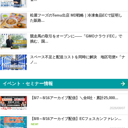
松屋フーズのTemu出店 MD戦略｜冷凍食品ECで証明し
た販路...
競走馬の取引をオープンに――「GMOクラウドEC」で
挑む、国...
スペース不足と配送コストを同時に解決 地区宅便×「ナ
ノ...
イベント・セミナー情報
【8/7～8/16アーカイブ配信】＼全8社・累計25,000...
2026/08/07
【8/8～8/16アーカイブ配信】ECフェスカンファレン...
NEW!