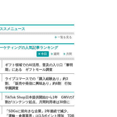
ススメニュース
一覧を見る
ーケティングの人気記事ランキング
今日
週間
月間
ギフト領域でのAI活用、普及の入り口「黎明
期」にある ギフトモール調査
ライブコマースでの「購入経験あり」約3
割、「販売や発信に興味あり」約6割 行知
学園調査
TikTok Shop日本提供開始から1年 GMVの7
割がコンテンツ起点、月間利用者は30倍に
「SDGsに前向きな企業」2年連続で減少、
「運輸・倉庫業界」は3.5ポイント増加 TDB