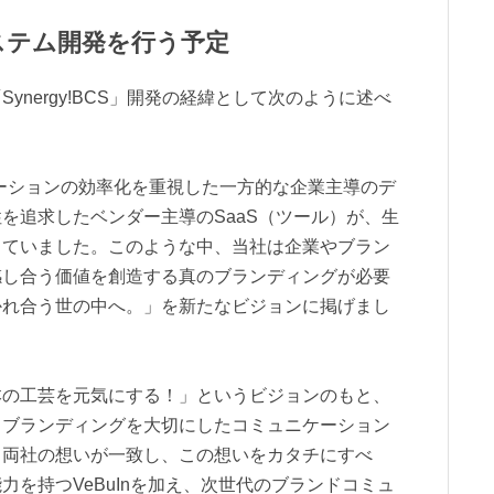
ステム開発を行う予定
ynergy!BCS」開発の経緯として次のように述べ
ーションの効率化を重視した一方的な企業主導のデ
を追求したベンダー主導のSaaS（ツール）が、生
じていました。このような中、当社は企業やブラン
感し合う価値を創造する真のブランディングが必要
かれ合う世の中へ。」を新たなビジョンに掲げまし
本の工芸を元気にする！」というビジョンのもと、
、ブランディングを大切にしたコミュニケーション
て両社の想いが一致し、この想いをカタチにすべ
を持つVeBuInを加え、次世代のブランドコミュ