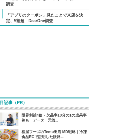
調査
「アプリのクーポン」見たことで来店を決
定、5割超 DearOne調査
目記事（PR）
限界利益4倍・欠品率10分の1の成果事
例も データ一元管...
松屋フーズのTemu出店 MD戦略｜冷凍
食品ECで証明した販路...