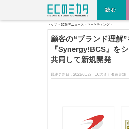
読む
トップ
EC業界ニュース
マーケティング
顧客の“ブランド理解
『Synergy!BCS
共同して新規開発
最終更新日：
2021/05/27
ECのミカタ編集部