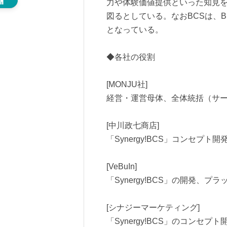
力や体験価値提供といった知見
図るとしている。なおBCSは、Brand
となっている。
◆各社の役割
[MONJU社]
経営・運営母体、全体統括（サ
[中川政七商店]
「Synergy!BCS」コンセプ
[VeBuIn]
「Synergy!BCS」の開発、プ
[シナジーマーケティング]
「Synergy!BCS」のコンセプト