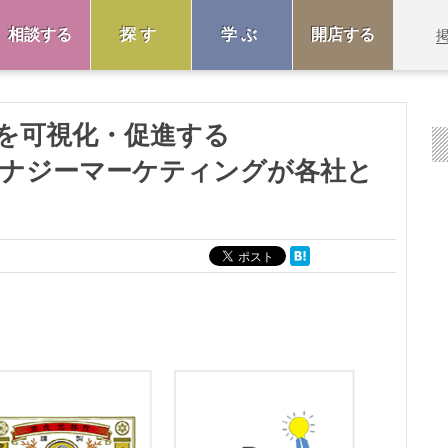
相談する
探す
学ぶ
開店する
”を可視化・促進する
』をシナジーマーケティングが各社と