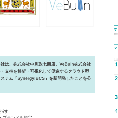
オ
マ
1
社は、株式会社中川政七商店、VeBuIn株式会社
解・支持を解析・可視化して促進するクラウド型
2
テム「Synergy!BCS」を新開発したことを公
3
4
目指す
ー・ブランドを想定