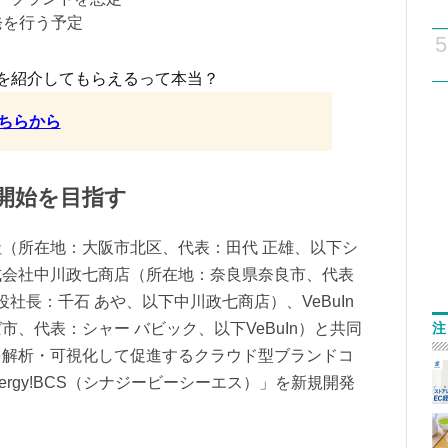
発を行う予定
5
を紹介してもらえるって本当？
ちらから
供開始を目指す
（所在地：大阪市北区、代表：田代 正雄、以下シ
式会社中川政七商店（所在地：奈良県奈良市、代表
役社長：千石 あや、以下中川政七商店）、VeBuIn
、代表：シャー バビック、以下VeBuIn）と共同
注
を解析・可視化して促進するクラウド型ブランドコ
ergy!BCS（シナジービーシーエス）」を新規開発