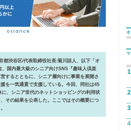
オ
マ
京都渋谷区/代表取締役社長:菊川諒人、以下「オ
は、国内最大級のシニア向けSNS『趣味人倶楽
1
運営するとともに、シニア層向けに事業を展開さ
援を一気通貫で支援している。今回、同社は45
2
対象に、シニア世代のネットショッピングの利用状
し、その結果を公表した。ここではその概要につ
3
く。
4