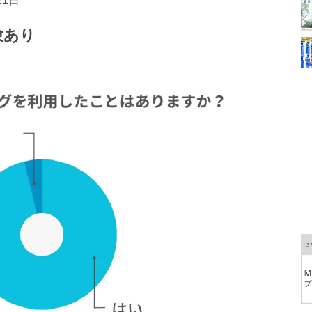
21日
験あり