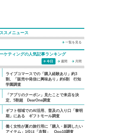
ススメニュース
一覧を見る
ーケティングの人気記事ランキング
今日
週間
月間
ライブコマースでの「購入経験あり」約3
割、「販売や発信に興味あり」約6割 行知
学園調査
「アプリのクーポン」見たことで来店を決
定、5割超 DearOne調査
ギフト領域でのAI活用、普及の入り口「黎明
期」にある ギフトモール調査
働く女性が夏の旅行用に「購入・新調したい
アイテム」1位は「衣類」 Qoo10調査