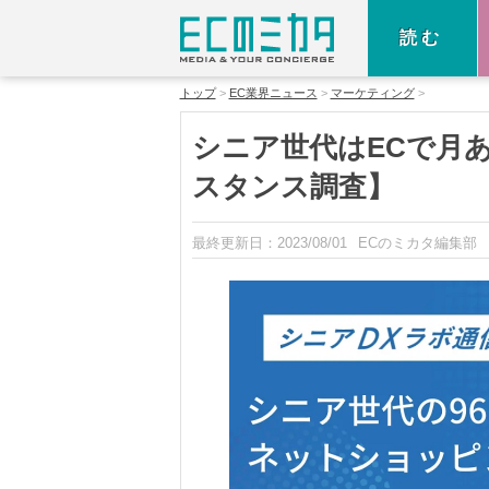
読む
トップ
EC業界ニュース
マーケティング
シニア世代はECで月
スタンス調査】
最終更新日：
2023/08/01
ECのミカタ編集部