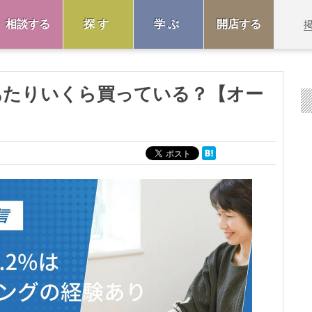
相談する
探す
学ぶ
開店する
あたりいくら買っている？【オー