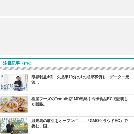
注目記事（PR）
限界利益4倍・欠品率10分の1の成果事例も データ一元
管...
松屋フーズのTemu出店 MD戦略｜冷凍食品ECで証明し
た販路...
競走馬の取引をオープンに――「GMOクラウドEC」で
挑む、国...