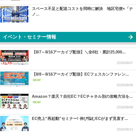
スペース不足と配送コストを同時に解決 地区宅便×「ナ
ノ...
イベント・セミナー情報
【8/7～8/16アーカイブ配信】＼全8社・累計25,000...
2026/08/07
【8/8～8/16アーカイブ配信】ECフェスカンファレン...
NEW!
2026/08/08
Amazon？楽天？自社EC？ECチャネル別の攻略方法を...
NEW!
2026/08/08
EC売上“再起動”セミナー! 伸び悩むECがまず見直す...
2026/08/13