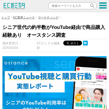
トップ
EC業界ニュース
マーケティング
シニア世代の約半数がYouTube経由で商品購入
経験あり オースタンス調査
最終更新日：
ECのミカタ編集
2025/02/04
部