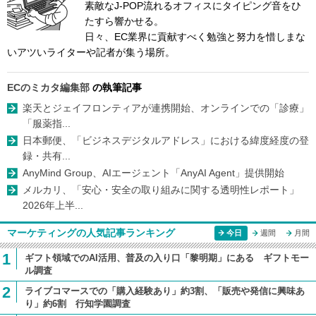
素敵なJ-POP流れるオフィスにタイピング音をひ
たすら響かせる。
日々、EC業界に貢献すべく勉強と努力を惜しまな
いアツいライターや記者が集う場所。
ECのミカタ編集部
の執筆記事
楽天とジェイフロンティアが連携開始、オンラインでの「診療」
「服薬指...
日本郵便、「ビジネスデジタルアドレス」における緯度経度の登
録・共有...
AnyMind Group、AIエージェント「AnyAI Agent」提供開始
メルカリ、「安心・安全の取り組みに関する透明性レポート」
2026年上半...
マーケティングの人気記事ランキング
今日
週間
月間
1
ギフト領域でのAI活用、普及の入り口「黎明期」にある ギフトモー
ル調査
2
ライブコマースでの「購入経験あり」約3割、「販売や発信に興味あ
り」約6割 行知学園調査