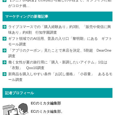
がコロナ禍...
マーケティングの新着記事
ライブコマースでの「購入経験あり」約3割、「販売や発信に興
味あり」約6割 行知学園調査
ギフト領域でのAI活用、普及の入り口「黎明期」にある ギフト
モール調査
「アプリのクーポン」見たことで来店を決定、5割超 DearOne
調査
働く女性が夏の旅行用に「購入・新調したいアイテム」1位は
「衣類」 Qoo10調査
新商品を購入しやすい条件「お試し価格」「小容量」 あるるモ
ール調査
記者プロフィール
ECのミカタ編集部
ECのミカタ編集部。