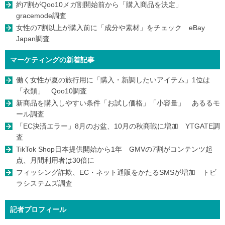
約7割がQoo10メガ割開始前から「購入商品を決定」
gracemode調査
女性の7割以上が購入前に「成分や素材」をチェック eBay
Japan調査
マーケティングの新着記事
働く女性が夏の旅行用に「購入・新調したいアイテム」1位は
「衣類」 Qoo10調査
新商品を購入しやすい条件「お試し価格」「小容量」 あるるモ
ール調査
「EC決済エラー」8月のお盆、10月の秋商戦に増加 YTGATE調
査
TikTok Shop日本提供開始から1年 GMVの7割がコンテンツ起
点、月間利用者は30倍に
フィッシング詐欺、EC・ネット通販をかたるSMSが増加 トビ
ラシステムズ調査
記者プロフィール