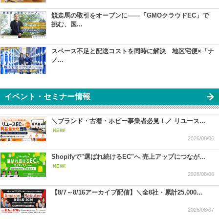
競走馬の取引をオープンに――「GMOクラウドEC」で
挑む、国...
スペース不足と配送コストを同時に解決 地区宅便×「ナ
ノ...
イベント・セミナー情報
＼ブランド・古着・ホビー事業者必見！／ リユース...
NEW!
2026/08/06
Shopifyで"選ばれ続けるEC"へ 売上アップにつなが...
NEW!
2026/08/06
【8/7～8/16アーカイブ配信】＼全8社・累計25,000...
2026/08/07