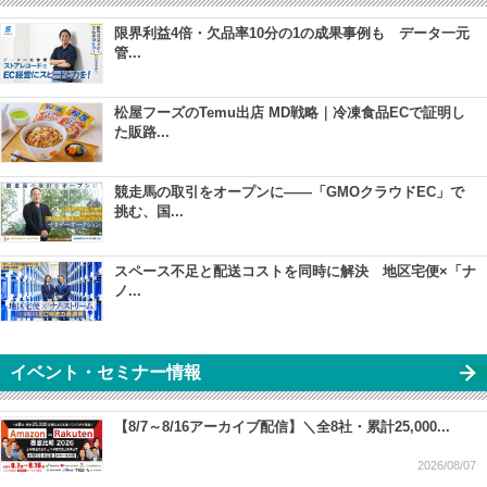
限界利益4倍・欠品率10分の1の成果事例も データ一元
管...
松屋フーズのTemu出店 MD戦略｜冷凍食品ECで証明し
た販路...
競走馬の取引をオープンに――「GMOクラウドEC」で
挑む、国...
スペース不足と配送コストを同時に解決 地区宅便×「ナ
ノ...
イベント・セミナー情報
【8/7～8/16アーカイブ配信】＼全8社・累計25,000...
2026/08/07