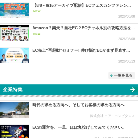
【8/8～8/16アーカイブ配信】ECフェスカンファレン...
NEW!
2026/08/08
Amazon？楽天？自社EC？ECチャネル別の攻略方法を...
NEW!
2026/08/08
EC売上“再起動”セミナー! 伸び悩むECがまず見直す...
2026/08/13
一覧を見る
企業特集
時代の求める方向へ、そしてお客様の求める方向へ
株式会社 コア・コンピタンス
ECの運営を、一旦、ほぼ丸投げしてみてください。