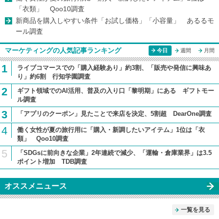
「衣類」 Qoo10調査
新商品を購入しやすい条件「お試し価格」「小容量」 あるるモ
ール調査
マーケティングの人気記事ランキング
今日
週間
月間
1
ライブコマースでの「購入経験あり」約3割、「販売や発信に興味あ
り」約6割 行知学園調査
2
ギフト領域でのAI活用、普及の入り口「黎明期」にある ギフトモー
ル調査
3
「アプリのクーポン」見たことで来店を決定、5割超 DearOne調査
4
働く女性が夏の旅行用に「購入・新調したいアイテム」1位は「衣
類」 Qoo10調査
5
「SDGsに前向きな企業」2年連続で減少、「運輸・倉庫業界」は3.5
ポイント増加 TDB調査
オススメニュース
一覧を見る