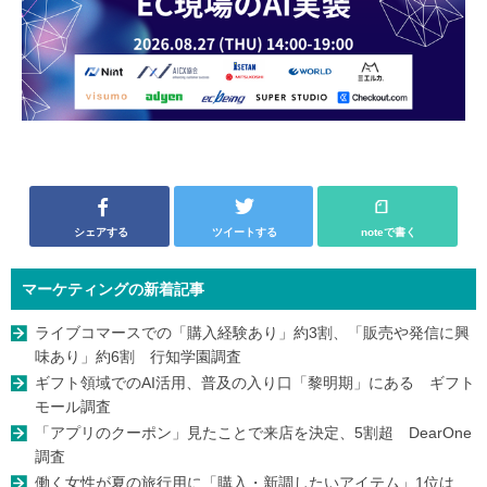
シェアする
ツイートする
noteで書く
マーケティングの新着記事
ライブコマースでの「購入経験あり」約3割、「販売や発信に興
味あり」約6割 行知学園調査
ギフト領域でのAI活用、普及の入り口「黎明期」にある ギフト
モール調査
「アプリのクーポン」見たことで来店を決定、5割超 DearOne
調査
働く女性が夏の旅行用に「購入・新調したいアイテム」1位は