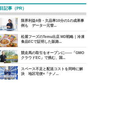
目記事（PR）
限界利益4倍・欠品率10分の1の成果事
例も データ一元管...
松屋フーズのTemu出店 MD戦略｜冷凍
食品ECで証明した販路...
競走馬の取引をオープンに――「GMO
クラウドEC」で挑む、国...
スペース不足と配送コストを同時に解
決 地区宅便×「ナノ...