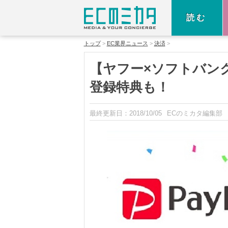
読む
トップ
EC業界ニュース
決済
【ヤフー×ソフトバンク
登録特典も！
最終更新日：
2018/10/05
ECのミカタ編集部