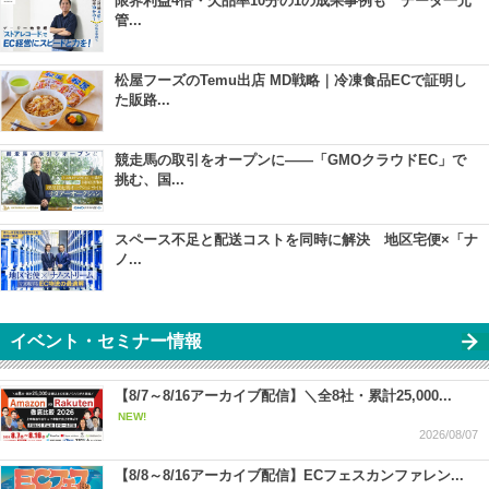
限界利益4倍・欠品率10分の1の成果事例も データ一元
管...
松屋フーズのTemu出店 MD戦略｜冷凍食品ECで証明し
た販路...
競走馬の取引をオープンに――「GMOクラウドEC」で
挑む、国...
スペース不足と配送コストを同時に解決 地区宅便×「ナ
ノ...
イベント・セミナー情報
【8/7～8/16アーカイブ配信】＼全8社・累計25,000...
NEW!
2026/08/07
【8/8～8/16アーカイブ配信】ECフェスカンファレン...