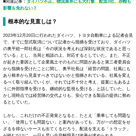
■関連記事：
ダイハツ不正、物流業界にも大打撃 配送3社、赤帽も
影響を免れない？
根本的な見直しは？
2023年12月20日に行われたダイハツ、トヨタ自動車による記者会見
で、すでに型式取消について記者から指摘を受けており、ダイハツ
の奥平総一郎社長は「今の状況を考えれば深刻な状況であると思っ
ている」とし、当局と相談の上、対応するとしていた。また、不正
が起きた要因として企業風土そのものに問題があると第三者委員会
から指摘を受けたことに関し、奥平社長は「経営の問題。社風にも
あり根本から見直すべきではないかと指摘されている。社風を変え
るべく取り組んでいくが、それでは不十分と考え、提案にもあるよ
うに外部指導を受ける。継続的な監視も受ける」と話していた。し
かし現時点では経営陣の交代よりも、安心できる製品の提供に努め
るとしていた。
しかし、これだけの不正発覚となると、たとえ「乗車しても問題な
い」「使用しても問題ない」と案内があっても、万が一の想定をせ
ざるを得ないケースも出てくるだろう。配送を支える「トラック」
が絡むだけに、一日も早い全容解明及び改善が求められる。