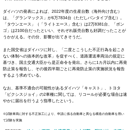
ダイハツの発表によれば、2022年度の生産台数（海外向け含む）
は、「グランマックス」が6万7834台（ただしバンタイプ含む）。
「タウンエース」（「ライトエース」含む）は2万8381台、「ボン
ゴ」は2100台だったといい、それぞれ販売台数も好調だったことが
うかがえる。その分、影響が出てきそうだ。
また国交省はダイハツに対し、「二度とこうした不正行為を起こさ
ない体制への抜本的な改革」を促すべく、道路運送車両法の規定に
基づき、国土交通大臣から是正命令を発出。さらに1カ月以内に再発
防止策を報告し、その後四半期ごとに再発防止策の実施状況を報告
するよう求めている。
なお、基準不適合の可能性があるダイハツ「キャスト」、トヨタ
「ピクシスジョイ」の2車種に関しては、リコールが必要な場合は速
やかに届出を行うよう指導したという。
※試験車両に対する不正加工により、申請に係る自動車と異なる構造の自動車を用い
て試験を実施