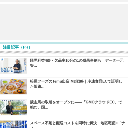
注目記事（PR）
限界利益4倍・欠品率10分の1の成果事例も データ一元
管...
松屋フーズのTemu出店 MD戦略｜冷凍食品ECで証明し
た販路...
競走馬の取引をオープンに――「GMOクラウドEC」で
挑む、国...
スペース不足と配送コストを同時に解決 地区宅便×「ナ