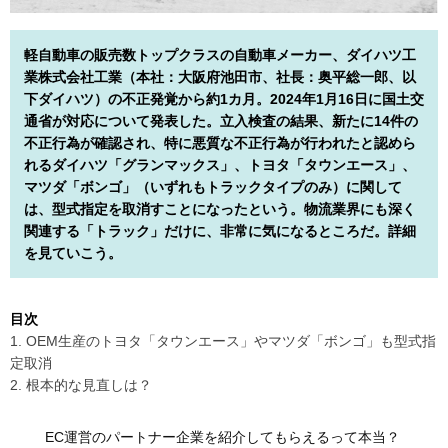
軽自動車の販売数トップクラスの自動車メーカー、ダイハツ工
業株式会社工業（本社：大阪府池田市、社長：奥平総一郎、以
下ダイハツ）の不正発覚から約1カ月。2024年1月16日に国土交
通省が対応について発表した。立入検査の結果、新たに14件の
不正行為が確認され、特に悪質な不正行為が行われたと認めら
れるダイハツ「グランマックス」、トヨタ「タウンエース」、
マツダ「ボンゴ」（いずれもトラックタイプのみ）に関して
は、型式指定を取消すことになったという。物流業界にも深く
関連する「トラック」だけに、非常に気になるところだ。詳細
を見ていこう。
目次
1. OEM生産のトヨタ「タウンエース」やマツダ「ボンゴ」も型式指
定取消
2. 根本的な見直しは？
EC運営のパートナー企業を紹介してもらえるって本当？