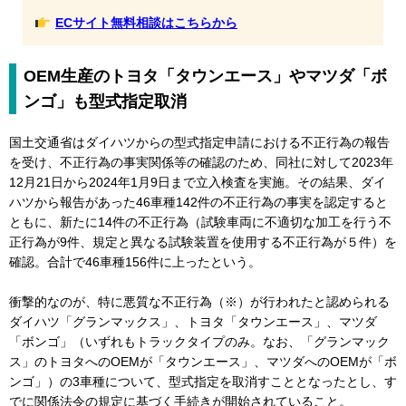
ECサイト無料相談はこちらから
OEM生産のトヨタ「タウンエース」やマツダ「ボ
ンゴ」も型式指定取消
国土交通省はダイハツからの型式指定申請における不正行為の報告
を受け、不正行為の事実関係等の確認のため、同社に対して2023年
12月21日から2024年1月9日まで立入検査を実施。その結果、ダイ
ハツから報告があった46車種142件の不正行為の事実を認定すると
ともに、新たに14件の不正行為（試験車両に不適切な加工を行う不
正行為が9件、規定と異なる試験装置を使用する不正行為が５件）を
確認。合計で46車種156件に上ったという。
衝撃的なのが、特に悪質な不正行為（※）が行われたと認められる
ダイハツ「グランマックス」、トヨタ「タウンエース」、マツダ
「ボンゴ」（いずれもトラックタイプのみ。なお、「グランマック
ス」のトヨタへのOEMが「タウンエース」、マツダへのOEMが「ボ
ンゴ」）の3車種について、型式指定を取消すこととなったとし、す
でに関係法令の規定に基づく手続きが開始されていること。