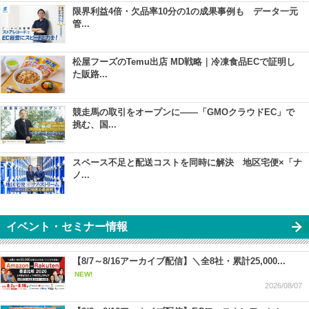
限界利益4倍・欠品率10分の1の成果事例も データ一元
管...
松屋フーズのTemu出店 MD戦略｜冷凍食品ECで証明し
た販路...
競走馬の取引をオープンに――「GMOクラウドEC」で
挑む、国...
スペース不足と配送コストを同時に解決 地区宅便×「ナ
ノ...
イベント・セミナー情報
【8/7～8/16アーカイブ配信】＼全8社・累計25,000...
NEW!
2026/08/07