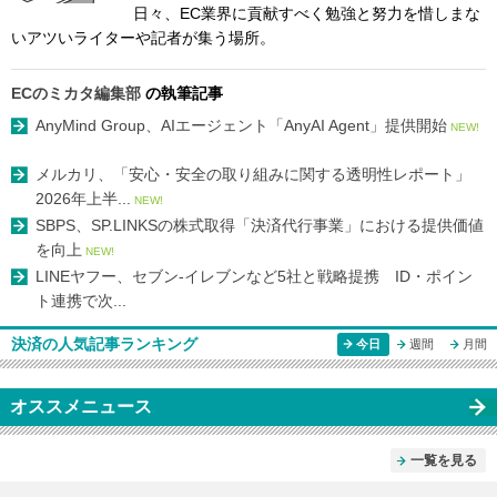
日々、EC業界に貢献すべく勉強と努力を惜しまな
いアツいライターや記者が集う場所。
ECのミカタ編集部
の執筆記事
AnyMind Group、AIエージェント「AnyAI Agent」提供開始
NEW!
メルカリ、「安心・安全の取り組みに関する透明性レポート」
2026年上半...
NEW!
SBPS、SP.LINKSの株式取得「決済代行事業」における提供価値
を向上
NEW!
LINEヤフー、セブン-イレブンなど5社と戦略提携 ID・ポイン
ト連携で次...
決済の人気記事ランキング
今日
週間
月間
オススメニュース
一覧を見る