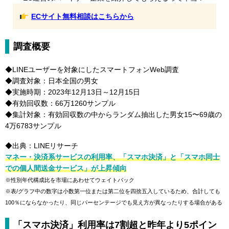
ECサイト無料相談はこちらから
調査概要
◆LINEユーザーを対象にしたスマートフォンWeb調査
◆調査対象：日本全国の男女
◆実施時期：2023年12月13日～12月15日
◆有効回収数：66万1260サンプル
◆集計対象：有効回収数の中からランダム抽出した男女15〜69歳の
4万6783サンプル
◆出典：LINEリサーチ
マネー・決済系サービスの利用率、「スマホ決済」と「スマホ同士
での個人間送金サービス」が上昇傾向
※性別年代構成比を市場にあわせてウェイトバック
※表/グラフ中の数字は小数第一位または第二位を四捨五入しているため、合計しても
100％にならなかったり、同じパーセンテージでも見え方が異なったりする場合がある
「スマホ決済」利用率は7割超と昨年より5ポイン