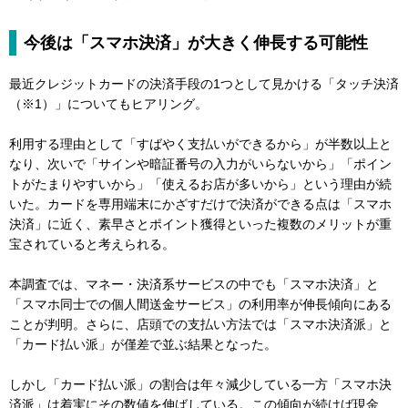
今後は「スマホ決済」が大きく伸長する可能性
最近クレジットカードの決済手段の1つとして見かける「タッチ決済
（※1）」についてもヒアリング。
利用する理由として「すばやく支払いができるから」が半数以上と
なり、次いで「サインや暗証番号の入力がいらないから」「ポイン
トがたまりやすいから」「使えるお店が多いから」という理由が続
いた。カードを専用端末にかざすだけで決済ができる点は「スマホ
決済」に近く、素早さとポイント獲得といった複数のメリットが重
宝されていると考えられる。
本調査では、マネー・決済系サービスの中でも「スマホ決済」と
「スマホ同士での個人間送金サービス」の利用率が伸長傾向にある
ことが判明。さらに、店頭での支払い方法では「スマホ決済派」と
「カード払い派」が僅差で並ぶ結果となった。
しかし「カード払い派」の割合は年々減少している一方「スマホ決
済派」は着実にその数値を伸ばしている。この傾向が続けば現金、