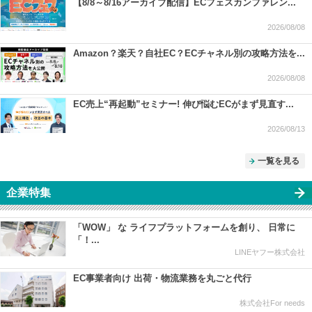
【8/8～8/16アーカイブ配信】ECフェスカンファレン...
2026/08/08
Amazon？楽天？自社EC？ECチャネル別の攻略方法を...
2026/08/08
EC売上“再起動”セミナー! 伸び悩むECがまず見直す...
2026/08/13
一覧を見る
企業特集
「WOW」 な ライフプラットフォームを創り、 日常に
「！...
LINEヤフー株式会社
EC事業者向け 出荷・物流業務を丸ごと代行
株式会社For needs