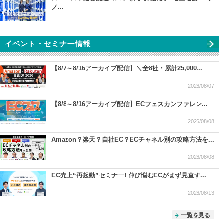
ノ...
イベント・セミナー情報
【8/7～8/16アーカイブ配信】＼全8社・累計25,000...
2026/08/07
【8/8～8/16アーカイブ配信】ECフェスカンファレン...
2026/08/08
Amazon？楽天？自社EC？ECチャネル別の攻略方法を...
2026/08/08
EC売上“再起動”セミナー! 伸び悩むECがまず見直す...
2026/08/13
一覧を見る