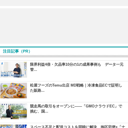
注目記事（PR）
限界利益4倍・欠品率10分の1の成果事例も データ一元
管...
松屋フーズのTemu出店 MD戦略｜冷凍食品ECで証明し
た販路...
競走馬の取引をオープンに――「GMOクラウドEC」で
挑む、国...
スペース不足と配送コストを同時に解決 地区宅便×「ナ