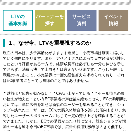
LTVの
パートナーを
サービス
イベント
基本知識
探す
資料
情報
１、なぜ今、LTVを重要視するのか
現在の日本は、少子高齢化がますます進展し、小売市場は確実に縮小し
ていく傾向にあります。また、アベノミクスによって日本経済が活性化
したという評価がある一方で、経済成長率は必ずしも十分な伸びを示し
ておらず、消費も決して上向きとは言えない状況です。こうした厳しい
環境の中にあって、小売業界は一層の経営努力を求められており、それ
はEC事業者にとっても無縁のことではありません。
＂以前ほど広告が効かない＂＂CPAが上がっている＂＂セール待ちの買
い控えが増えた＂というEC事業者の声は後を絶ちません。ECの黎明期に
おいては、単に広告を出せば新規のユーザーを集めることができ、ショ
ップを訪れたユーザーは、ECでの購入体験自体を楽しむ傾向もあり、集
客したユーザーのボリュームに応じて一定の売り上げを確保することが
できました。しかし、ECでの購買が当たり前になり、競合ショップが増
加の一途を辿る今日のEC市場では、広告の費用対効果は大きく低下し、