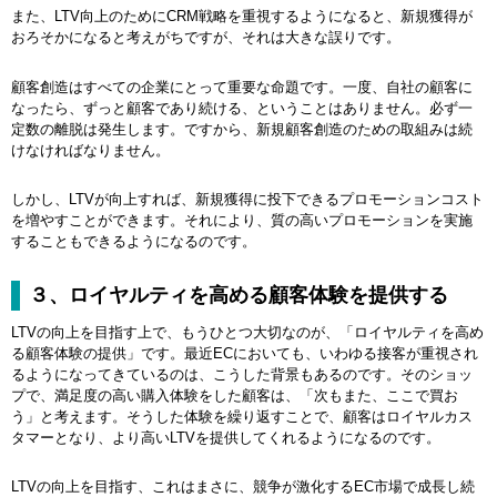
また、LTV向上のためにCRM戦略を重視するようになると、新規獲得が
おろそかになると考えがちですが、それは大きな誤りです。
顧客創造はすべての企業にとって重要な命題です。一度、自社の顧客に
なったら、ずっと顧客であり続ける、ということはありません。必ず一
定数の離脱は発生します。ですから、新規顧客創造のための取組みは続
けなければなりません。
しかし、LTVが向上すれば、新規獲得に投下できるプロモーションコスト
を増やすことができます。それにより、質の高いプロモーションを実施
することもできるようになるのです。
３、ロイヤルティを高める顧客体験を提供する
LTVの向上を目指す上で、もうひとつ大切なのが、「ロイヤルティを高め
る顧客体験の提供」です。最近ECにおいても、いわゆる接客が重視され
るようになってきているのは、こうした背景もあるのです。そのショッ
プで、満足度の高い購入体験をした顧客は、「次もまた、ここで買お
う」と考えます。そうした体験を繰り返すことで、顧客はロイヤルカス
タマーとなり、より高いLTVを提供してくれるようになるのです。
LTVの向上を目指す、これはまさに、競争が激化するEC市場で成長し続