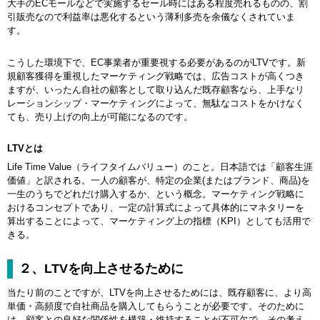
大手のECモールなどで実施するセール時にはある程度売れるものの、割
引販売なので利益率は悪化するという薄利多売を余儀なくされていま
す。
こうした環境下で、EC事業者が重要視する必要があるのがLTVです。新
規顧客獲得を重視したマーケティング戦略では、広告コストが高くつき
ますが、いったん自社の顧客として取り込んだ既存顧客なら、上手なリ
レーションシップ・マーケティングによって、無駄なコストをかけなく
ても、売り上げの向上が可能になるのです。
LTVとは
Life Time Value（ライフタイムバリュー）のこと。日本語では「顧客生涯
価値」と訳される。一人の顧客が、特定の企業(またはブランド、商品)を
一生のうちでどれだけ購入するか、という概念。マーケティング戦略に
おけるコンセプトであり、一定の計算式によって具体的にマネタリーを
算出することによって、マーケティング上の指標（KPI）としても活用で
きる。
２、LTVを向上させるために
当たり前のことですが、LTVを向上させるためには、既存顧客に、より高
単価・高頻度で自社商品を購入してもらうことが必要です。そのために
は、顧客との良好な関係性を構築・維持することが不可欠で、その考え