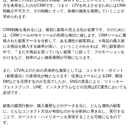
方を体系化したのがCRMです。つまり、LTVを向上させるためにはCRM
戦略が不可欠で、その戦略にそって、各種の施策を展開していくことが
求められます。
CRM戦略を進めるには、最初に顧客の見える化が必要です。そのために
は、CRMツールやＭＡツールの利用も検討に値します。CRMツールに蓄
積された顧客データを分析して、ある属性の顧客群は、Ａ商品の購入後
にＢ商品を購入する確率が高い、ということがわかれば、同じ顧客群の
中で、＂まだＢ商品を買っていない顧客＂に絞って、プロモーションを
かけるなど、効率のよい施策展開が可能になります。
また、LTV向上のための具体的な施策としては、コンタクト・ポイント
（顧客接点）の多様化が軸となります。従来はメールによるDM、郵送
DMなどを活用するのが主流でしたが、SNSの普及により、ツイッター、
フェイスブック、LINE、インスタグラムなどの活用はEC運営においても
必須です。
顧客の購買行動や、購入履歴などのデータを元に、どんな属性の顧客
に、どんなコンタクト方法が有効なのかを分析的に導き出し、実行する
ことで、ローコスト・ハイリターンを実現することも可能になるので
す。