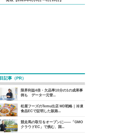
目記事（PR）
限界利益4倍・欠品率10分の1の成果事
例も データ一元管...
松屋フーズのTemu出店 MD戦略｜冷凍
食品ECで証明した販路...
競走馬の取引をオープンに――「GMO
クラウドEC」で挑む、国...