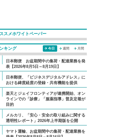
ススメホワイトペーパー
ンキング
今日
週間
月間
日本郵便 お盆期間中の集荷・配達業務を発
表【2026年8月5日～8月19日】
日本郵便、「ビジネスデジタルアドレス」に
おける緯度経度の登録・共有機能を提供
楽天とジェイフロンティアが連携開始、オン
ラインでの「診療」「服薬指導」普及定着が
目的
メルカリ、「安心・安全の取り組みに関する
透明性レポート」2026年上半期版を公開
ヤマト運輸、お盆期間中の集荷・配達業務を
発表【2026年8月8日～8月16日】