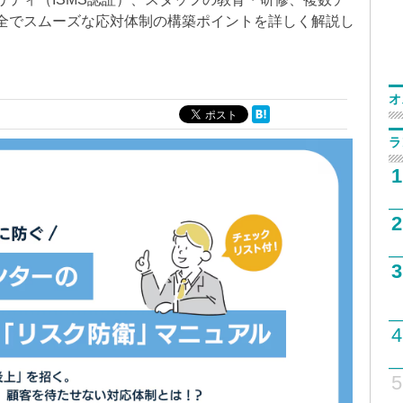
全でスムーズな応対体制の構築ポイントを詳しく解説し
オ
ラ
1
2
3
4
5