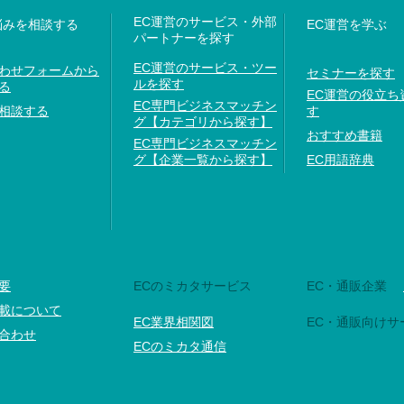
EC運営のサービス・外部
悩みを相談する
EC運営を学ぶ
パートナーを探す
EC運営のサービス・ツー
わせフォームから
セミナーを探す
ルを探す
る
EC運営の役立ち
EC専門ビジネスマッチン
相談する
す
グ【カテゴリから探す】
おすすめ書籍
EC専門ビジネスマッチン
グ【企業一覧から探す】
EC用語辞典
要
ECのミカタサービス
EC・通販企業
載について
EC業界相関図
EC・通販向けサ
合わせ
ECのミカタ通信