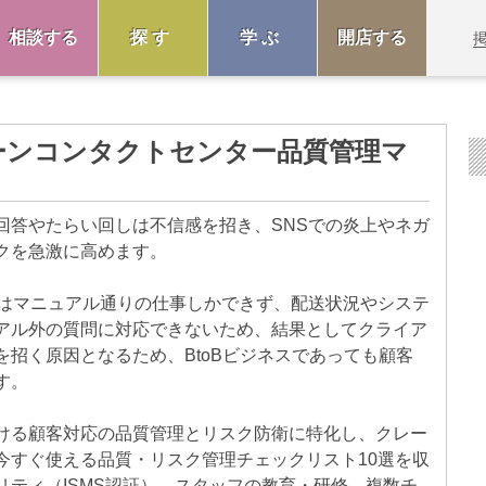
相談する
探す
学ぶ
開店する
ーンコンタクトセンター品質管理マ
回答やたらい回しは不信感を招き、SNSでの炎上やネガ
クを急激に高めます。
ではマニュアル通りの仕事しかできず、配送状況やシステ
アル外の質問に対応できないため、結果としてクライア
招く原因となるため、BtoBビジネスであっても顧客
す。
ける顧客対応の品質管理とリスク防衛に特化し、クレー
今すぐ使える品質・リスク管理チェックリスト10選を収
ティ（ISMS認証）、スタッフの教育・研修、複数チ