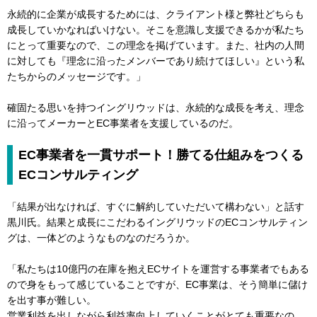
永続的に企業が成長するためには、クライアント様と弊社どちらも
成長していかなればいけない。そこを意識し支援できるかが私たち
にとって重要なので、この理念を掲げています。また、社内の人間
に対しても『理念に沿ったメンバーであり続けてほしい』という私
たちからのメッセージです。」
確固たる思いを持つイングリウッドは、永続的な成長を考え、理念
に沿ってメーカーとEC事業者を支援しているのだ。
EC事業者を一貫サポート！勝てる仕組みをつくる
ECコンサルティング
「結果が出なければ、すぐに解約していただいて構わない」と話す
黒川氏。結果と成長にこだわるイングリウッドのECコンサルティン
グは、一体どのようなものなのだろうか。
「私たちは10億円の在庫を抱えECサイトを運営する事業者でもある
ので身をもって感じていることですが、EC事業は、そう簡単に儲け
を出す事が難しい。
営業利益を出しながら利益率向上していくことがとても重要なの