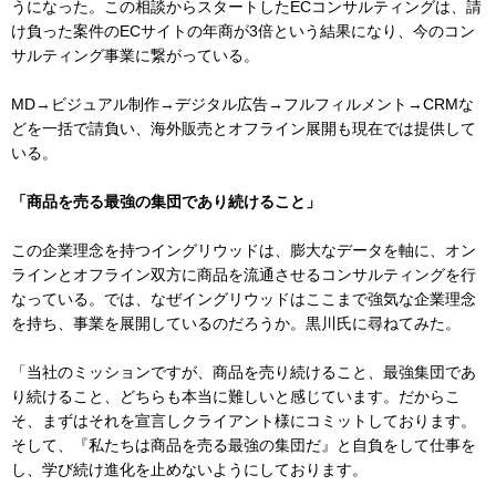
うになった。この相談からスタートしたECコンサルティングは、請
け負った案件のECサイトの年商が3倍という結果になり、今のコン
サルティング事業に繋がっている。
MD→ビジュアル制作→デジタル広告→フルフィルメント→CRMな
どを一括で請負い、海外販売とオフライン展開も現在では提供して
いる。
「商品を売る最強の集団であり続けること」
この企業理念を持つイングリウッドは、膨大なデータを軸に、オン
ラインとオフライン双方に商品を流通させるコンサルティングを行
なっている。では、なぜイングリウッドはここまで強気な企業理念
を持ち、事業を展開しているのだろうか。黒川氏に尋ねてみた。
「当社のミッションですが、商品を売り続けること、最強集団であ
り続けること、どちらも本当に難しいと感じています。だからこ
そ、まずはそれを宣言しクライアント様にコミットしております。
そして、『私たちは商品を売る最強の集団だ』と自負をして仕事を
し、学び続け進化を止めないようにしております。