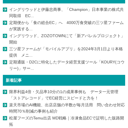
イングリウッドと伊藤忠商事、「Champion」日本事業の株式共
同取得 EC...
定期便から「食の総合EC」へ 4000万食突破の三ツ星ファーム
が実践する...
イングリウッド、ZOZOTOWNにて「新アパレルプロジェクト」
開始
三ツ星ファームが「モバイルアプリ」を2024年3月1日より本格
提供 メニ...
定期通販・D2Cに特化したデータ経営支援ツール「KOURY(コウ
リー)」サー...
新着記事
限界利益4倍・欠品率10分の1の成果事例も データ一元管理
「ストアレコード」でEC経営にスピードと力を！
楽天市場のAI機能、出店店舗の半数が毎月活用 問い合わせ対応
時間70％削減の事例も紹介
松屋フーズのTemu出店 MD戦略｜冷凍食品ECで証明した販路開
拓