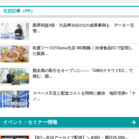
注目記事（PR）
限界利益4倍・欠品率10分の1の成果事例も データ一元
管...
松屋フーズのTemu出店 MD戦略｜冷凍食品ECで証明し
た販路...
競走馬の取引をオープンに――「GMOクラウドEC」で
挑む、国...
スペース不足と配送コストを同時に解決 地区宅便×「ナ
ノ...
イベント・セミナー情報
【8/7～8/16アーカイブ配信】＼全8社・累計25,000...