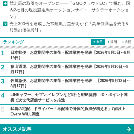
競走馬の取引をオープンに――「GMOクラウドEC」で挑む、国
内2社目の現役競走馬オークションサイト「サタデーオークショ
ン」
売上300倍を達成した常陸風月堂が明かす「高単価商品を売る5
段階の価値設計」
ランキング
今日
週間
月間
1
日本郵便 お盆期間中の集荷・配達業務を発表【2026年8月5日～8月
19日】
2
福山通運、お盆期間中の集荷・配達業務を発表【2026年8月10日～8
月17日】
3
佐川急便、お盆期間中の集荷・配達業務を発表 【2026年8月12日～
8月17日】
4
LINEヤフー、セブン-イレブンなど5社と戦略提携 ID・ポイント連
携で次世代店舗サービスを推進
5
猛暑の宅配、ドライバー「再配達で身体的負担が増える」7割以上
Every WiLL調査
オススメ記事