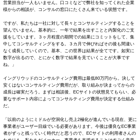
営業担当が一人もいません。口コミなどで弊社を知ってくれた企業
様からの相談が、コンサルの窓口にたくさん来ている状態です。
ですが、私たちは一社に対して長々とコンサルティングすることを
望んでいません。基本的に、一年で結果を出すことと内製化のご支
援をしています。３ヶ月程度の期間での結果にコミットをして、集
中してコンサルティングをする。３カ月で伸びればその後も間違い
なく成長していくので。基本、この世界は結果が全てです。如実に
数字が出るので、とにかく数字で結果を見ていくことが大事です
ね。」
イングリウッドのコンサルティング費用は最低80万円から。決して
安くはないコンサルティング費用だが、取り組みが決まってからの
成長は確実だろう。まずは相談後、ECサイトの状態見てもらい、必
要なサポート内容によってコンサルティング費用が決定する仕組み
だ。
「以前のようにミドルが空洞化し売上2極化が進んでいる現在、更に
事業者がユーザー目線でいる必要があります。今後は優良なEC事業
者がずっと残っていく時代だと思うので、ECサイトの利用者さんの
ためにも、私たちがメーカー、事業者を支援することはすごく意義