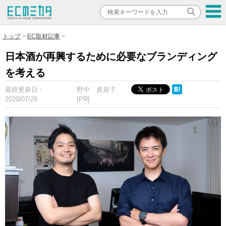
トップ
EC取材記事
日本酒が再興するために必要なブランディング
を考える
最終更新日：
野中 真規子
2020/07/29
[PR]