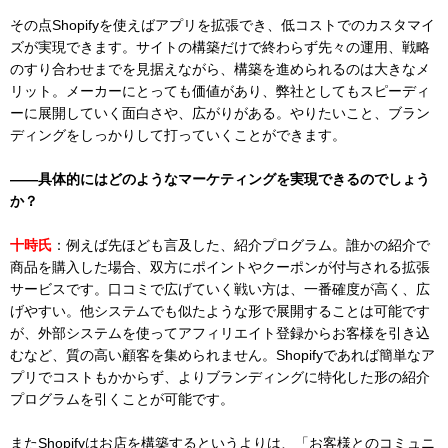
その点Shopifyを使えばアプリを拡張でき、低コストでのカスタマイ
ズが実現できます。サイトの構築だけで終わらず先々の運用、戦略
のすり合わせまでを見据えながら、構築を進められるのは大きなメ
リット。メーカーにとっても価値があり、弊社としてもスピーディ
ーに展開していく面白さや、広がりがある。やりたいこと、ブラン
ディングをしっかりして打っていくことができます。
――具体的にはどのようなマーケティングを実現できるのでしょう
か？
十時氏
：例えば先ほども言及した、紹介プログラム。誰かの紹介で
商品を購入した場合、双方にポイントやクーポンが付与される拡張
サービスです。口コミで広げていく戦い方は、一番確度が高く、広
げやすい。他システムでも似たような形で展開することは可能です
が、外部システムを使ってアフィリエイト登録からお客様を引き込
むなど、質の高い顧客を集められません。Shopifyであれば簡単なア
プリでコストもかからず、よりブランディングに特化した形の紹介
プログラムを引くことが可能です。
またShopifyはお店を構築するというよりは、「お客様とのコミュニ