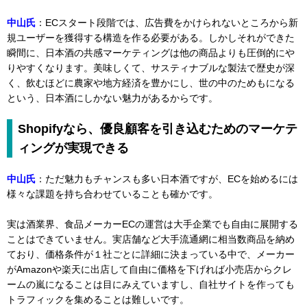
中山氏
：ECスタート段階では、広告費をかけられないところから新
規ユーザーを獲得する構造を作る必要がある。しかしそれができた
瞬間に、日本酒の共感マーケティングは他の商品よりも圧倒的にや
りやすくなります。美味しくて、サスティナブルな製法で歴史が深
く、飲むほどに農家や地方経済を豊かにし、世の中のためもになる
という、日本酒にしかない魅力があるからです。
Shopifyなら、優良顧客を引き込むためのマーケテ
ィングが実現できる
中山氏
：ただ魅力もチャンスも多い日本酒ですが、ECを始めるには
様々な課題を持ち合わせていることも確かです。
実は酒業界、食品メーカーECの運営は大手企業でも自由に展開する
ことはできていません。実店舗など大手流通網に相当数商品を納め
ており、価格条件が１社ごとに詳細に決まっている中で、メーカー
がAmazonや楽天に出店して自由に価格を下げれば小売店からクレ
ームの嵐になることは目にみえていますし、自社サイトを作っても
トラフィックを集めることは難しいです。