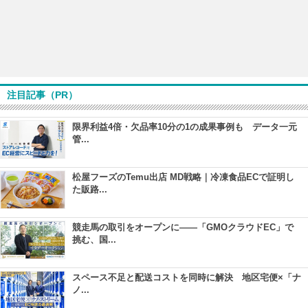
注目記事（PR）
限界利益4倍・欠品率10分の1の成果事例も データ一元
管...
松屋フーズのTemu出店 MD戦略｜冷凍食品ECで証明し
た販路...
競走馬の取引をオープンに――「GMOクラウドEC」で
挑む、国...
スペース不足と配送コストを同時に解決 地区宅便×「ナ
ノ...