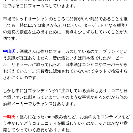
社ではそこにフォーカスしていきます。
市場でレッドオーシャンのところに品質がいい商品であることを推
しても、特にECでは良さが伝わりにくい。ターゲットとなる顧客と
の最初の接点を生み出すために、視点を少しずらしていくことが大
切です。
中山氏
：酒蔵さんは作りにフォ―カスしているので、ブランドとい
う意識がほぼありません。昔は酒といえば日本酒でしたが、ビー
ル、リキュールに取って代られ、日本酒はコンビニやスーパーから
も消えています。消費者に認知されていないのでネットで検索すら
されにくいのです。
しかし中にはブランディングに注力している酒蔵もあり、コアな日
本酒ファンに刺さっています。そのような事例があるのだから他の
酒蔵メーカーでもチャンスはあります。
十時氏
：盛んになったzoom飲み会など、お酒のあるコンテンツをど
う生かしてどうコミュニティを醸成していくのか。そこはかなり意
識してやっていく必要がありますね。