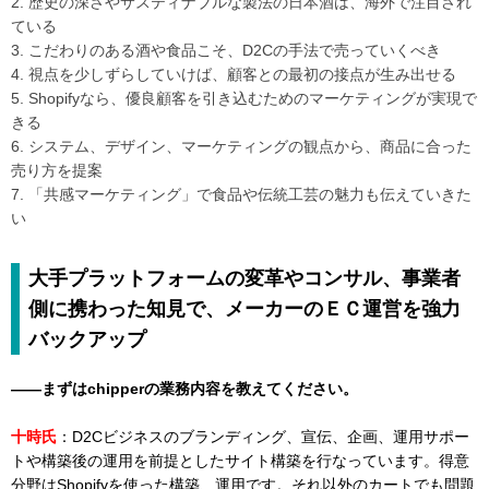
2. 歴史の深さやサスティナブルな製法の日本酒は、海外で注目され
ている
3. こだわりのある酒や食品こそ、D2Cの手法で売っていくべき
4. 視点を少しずらしていけば、顧客との最初の接点が生み出せる
5. Shopifyなら、優良顧客を引き込むためのマーケティングが実現で
きる
6. システム、デザイン、マーケティングの観点から、商品に合った
売り方を提案
7. 「共感マーケティング」で食品や伝統工芸の魅力も伝えていきた
い
大手プラットフォームの変革やコンサル、事業者
側に携わった知見で、メーカーのＥＣ運営を強力
バックアップ
――まずはchipperの業務内容を教えてください。
十時氏
：D2Cビジネスのブランディング、宣伝、企画、運用サポー
トや構築後の運用を前提としたサイト構築を行なっています。得意
分野はShopifyを使った構築、運用です。それ以外のカートでも問題