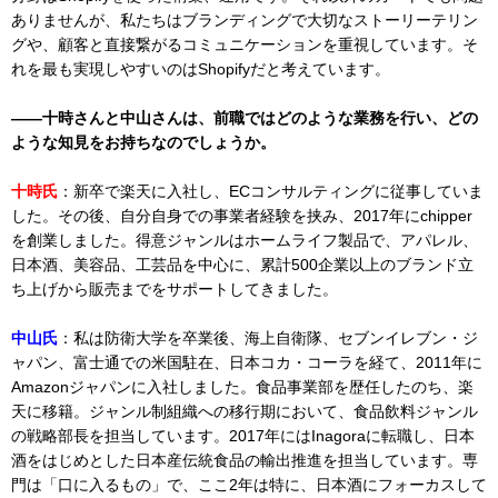
ありませんが、私たちはブランディングで大切なストーリーテリン
グや、顧客と直接繋がるコミュニケーションを重視しています。そ
れを最も実現しやすいのはShopifyだと考えています。
――十時さんと中山さんは、前職ではどのような業務を行い、どの
ような知見をお持ちなのでしょうか。
十時氏
：新卒で楽天に入社し、ECコンサルティングに従事していま
した。その後、自分自身での事業者経験を挟み、2017年にchipper
を創業しました。得意ジャンルはホームライフ製品で、アパレル、
日本酒、美容品、工芸品を中心に、累計500企業以上のブランド立
ち上げから販売までをサポートしてきました。
中山氏
：私は防衛大学を卒業後、海上自衛隊、セブンイレブン・ジ
ャパン、富士通での米国駐在、日本コカ・コーラを経て、2011年に
Amazonジャパンに入社しました。食品事業部を歴任したのち、楽
天に移籍。ジャンル制組織への移行期において、食品飲料ジャンル
の戦略部長を担当しています。2017年にはInagoraに転職し、日本
酒をはじめとした日本産伝統食品の輸出推進を担当しています。専
門は「口に入るもの」で、ここ2年は特に、日本酒にフォーカスして