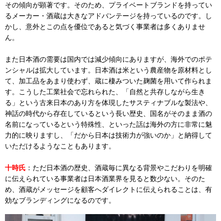
その傾向が顕著です。そのため、プライベートブランドを持ってい
るメーカー・酒蔵は大きなアドバンテージを持っているのです。し
かし、意外とこの点を優位であると気づく事業者は多くありませ
ん。
また日本酒の需要は国内では減少傾向にありますが、海外でのポテ
ンシャルは拡大しています。日本酒は米という農産物を原材料とし
て、加工品をあまり使わず、蔵に棲みついた麹菌を用いて作られま
す。こうした工業社会で忘れられた、「自然と共存しながら生き
る」という古来日本のあり方を体現したサスティナブルな製法や、
神話の時代から存在しているという長い歴史、国名がそのまま酒の
名前になっているという特殊性、といった話は海外の方に非常に魅
力的に映りますし、「だから日本は技術力が強いのか」と納得して
いただけるようなこともあります。
十時氏
：ただ日本酒の歴史、酒蔵毎に異なる背景やこだわりを明確
に伝えられている事業者は日本酒業界を見ると数少ない。そのた
め、酒蔵がメッセージを顧客へダイレクトに伝えられることは、有
効なブランディングになるのです。