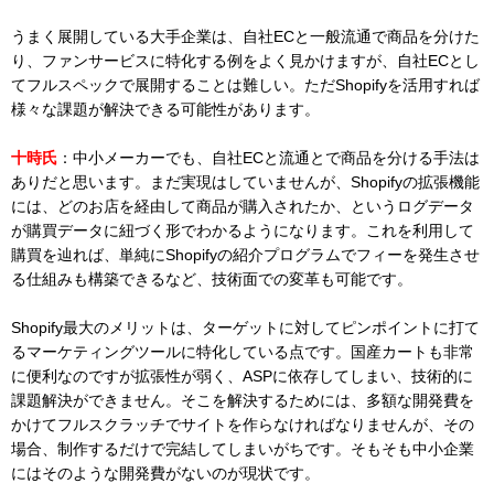
うまく展開している大手企業は、自社ECと一般流通で商品を分けた
り、ファンサービスに特化する例をよく見かけますが、自社ECとし
てフルスペックで展開することは難しい。ただShopifyを活用すれば
様々な課題が解決できる可能性があります。
十時氏
：中小メーカーでも、自社ECと流通とで商品を分ける手法は
ありだと思います。まだ実現はしていませんが、Shopifyの拡張機能
には、どのお店を経由して商品が購入されたか、というログデータ
が購買データに紐づく形でわかるようになります。これを利用して
購買を辿れば、単純にShopifyの紹介プログラムでフィーを発生させ
る仕組みも構築できるなど、技術面での変革も可能です。
Shopify最大のメリットは、ターゲットに対してピンポイントに打て
るマーケティングツールに特化している点です。国産カートも非常
に便利なのですが拡張性が弱く、ASPに依存してしまい、技術的に
課題解決ができません。そこを解決するためには、多額な開発費を
かけてフルスクラッチでサイトを作らなければなりませんが、その
場合、制作するだけで完結してしまいがちです。そもそも中小企業
にはそのような開発費がないのが現状です。