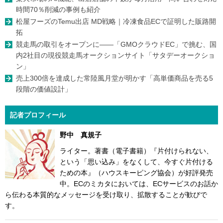
時間70％削減の事例も紹介
松屋フーズのTemu出店 MD戦略｜冷凍食品ECで証明した販路開
拓
競走馬の取引をオープンに――「GMOクラウドEC」で挑む、国
内2社目の現役競走馬オークションサイト「サタデーオークショ
ン」
売上300倍を達成した常陸風月堂が明かす「高単価商品を売る5
段階の価値設計」
記者プロフィール
野中 真規子
ライター。著書（電子書籍）『片付けられない、
という「思い込み」をなくして、今すぐ片付ける
ための本』（ハウスキーピング協会）が好評発売
中。ECのミカタにおいては、ECサービスのお話か
ら伝わる本質的なメッセージを受け取り、拡散することが歓びで
す。