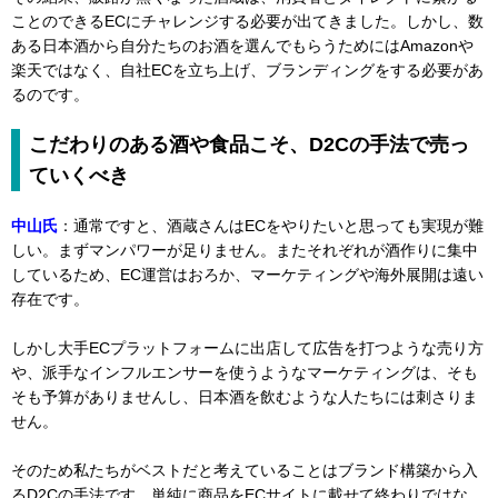
ことのできるECにチャレンジする必要が出てきました。しかし、数
ある日本酒から自分たちのお酒を選んでもらうためにはAmazonや
楽天ではなく、自社ECを立ち上げ、ブランディングをする必要があ
るのです。
こだわりのある酒や食品こそ、D2Cの手法で売っ
ていくべき
中山氏
：通常ですと、酒蔵さんはECをやりたいと思っても実現が難
しい。まずマンパワーが足りません。またそれぞれが酒作りに集中
しているため、EC運営はおろか、マーケティングや海外展開は遠い
存在です。
しかし大手ECプラットフォームに出店して広告を打つような売り方
や、派手なインフルエンサーを使うようなマーケティングは、そも
そも予算がありませんし、日本酒を飲むような人たちには刺さりま
せん。
そのため私たちがベストだと考えていることはブランド構築から入
るD2Cの手法です。単純に商品をECサイトに載せて終わりではな