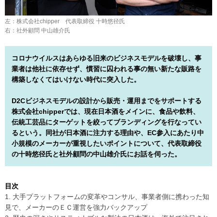
左：株式会社chipper 代表取締役 十時悠径氏
右：社外顧問 中山雄介氏
コロナウイルスはあらゆる旧来のビジネスモデルを破壊し、事
業者は他社に依存せず、慣習に囚われる事の無い新たな販路を
構築しなくてはいけない時代に突入した。
D2Cビジネスモデルの設計から販売・運用までをサポートする
株式会社chipperでは、現在日本酒をメインに、食品や飲料、
伝統工芸品にターゲットを絞ってブランディングを行なってい
るという。同社が日本酒に注力する理由や、EC参入にあたり中
小規模のメーカーが重視したいポイントについて、代表取締役
の十時悠径氏と社外顧問の中山雄介氏にお話を伺った。
目次
1. 大手プラットフォームの変革やコンサル、事業者側に携わった知
見で、メーカーのＥＣ運営を強力バックアップ