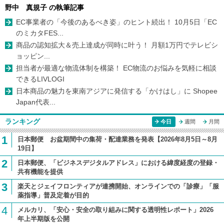
野中 真規子 の執筆記事
EC事業者の「今後のあるべき姿」のヒント続出！ 10月5日「EC
のミカタFES...
商品の認知拡大＆売上達成が同時に叶う！ 月額1万円でテレビシ
ョッピン...
担当者が最適な物流体制を構築！ EC物流のお悩みを気軽に相談
できるLIVLOGI
日本商品の魅力を東南アジアに発信する「かけはし」に Shopee
Japan代表...
ランキング
今日
週間
月間
1
日本郵便 お盆期間中の集荷・配達業務を発表【2026年8月5日～8月
19日】
2
日本郵便、「ビジネスデジタルアドレス」における緯度経度の登録・
共有機能を提供
3
楽天とジェイフロンティアが連携開始、オンラインでの「診療」「服
薬指導」普及定着が目的
4
メルカリ、「安心・安全の取り組みに関する透明性レポート」2026
年上半期版を公開