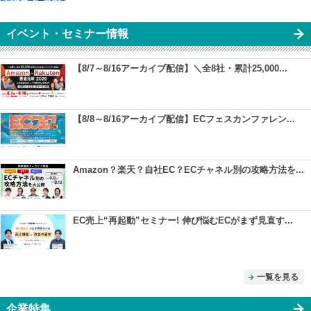
イベント・セミナー情報
【8/7～8/16アーカイブ配信】＼全8社・累計25,000...
【8/8～8/16アーカイブ配信】ECフェスカンファレン...
Amazon？楽天？自社EC？ECチャネル別の攻略方法を...
EC売上“再起動”セミナー! 伸び悩むECがまず見直す...
一覧を見る
企業特集