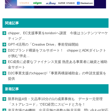
関連記事
chipper、EC支援事業をtoridoriへ譲渡 今後はコンテンツマーケ
ティング...
GPT-4活用の「Creative Drive」事前登録開始
D2Cブランド構築をフルサポート！ chipperとADKダイレクト
が挑む“伴走...
EC成長に必要なファイナンス支援 熱意ある事業者に融資と補助
金サポート
D2C事業⽀援のchipperが『事業再構築補助⾦』の申請⽀援策を
提供
新着記事
限界利益4倍・欠品率10分の1の成果事例も データ一元管理
「ストアレコード」でEC経営にスピードと力を！
楽天市場のAI機能、出店店舗の半数が毎月活用 問い合わせ対応