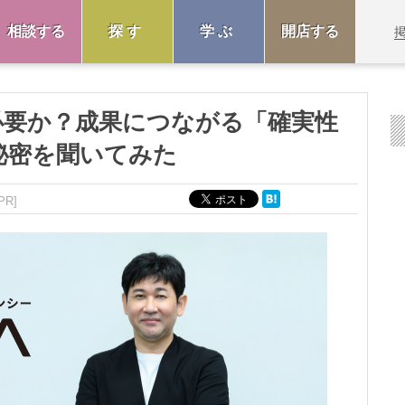
相談する
探す
学ぶ
開店する
必要か？成果につながる「確実性
秘密を聞いてみた
PR]