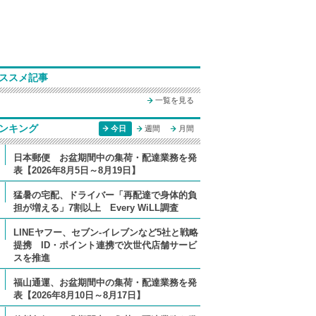
ススメ記事
一覧を見る
ンキング
今日
週間
月間
日本郵便 お盆期間中の集荷・配達業務を発
表【2026年8月5日～8月19日】
猛暑の宅配、ドライバー「再配達で身体的負
担が増える」7割以上 Every WiLL調査
LINEヤフー、セブン-イレブンなど5社と戦略
提携 ID・ポイント連携で次世代店舗サービ
スを推進
福山通運、お盆期間中の集荷・配達業務を発
表【2026年8月10日～8月17日】