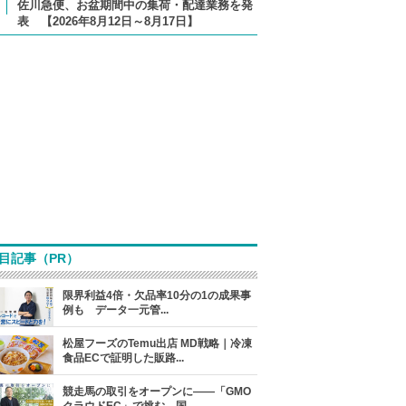
佐川急便、お盆期間中の集荷・配達業務を発
表 【2026年8月12日～8月17日】
目記事（PR）
限界利益4倍・欠品率10分の1の成果事
例も データ一元管...
松屋フーズのTemu出店 MD戦略｜冷凍
食品ECで証明した販路...
競走馬の取引をオープンに――「GMO