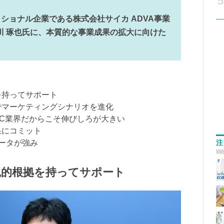
5
ショナル企業である株式会社サイカ ADVA事業
長 古川 琢也氏に、本質的な事業成果の拡大に向けた
を持ってサポート
告でマーケティングシナリオを進化
EC業界だからこそ伸びしろが大きい
果にコミット
注
データが強み
観的根拠を持ってサポート