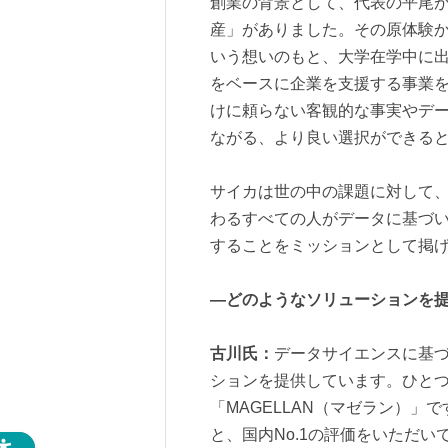
創業の背景として、代表の平尾
産」がありました。その原体験
いう想いのもと、大学在学中に
をベースに企業を支援する事業
けに頼らない客観的な事実やデ
ながる、より良い選択ができる
サイカは世の中の課題に対して
わるすべての人がデータに基づ
することをミッションとして掲
―どのようなソリューションを
古川氏：
データサイエンスに基づ
ションを提供しています。ひと
「MAGELLAN（マゼラン）
と、国内No.1の評価をいただい