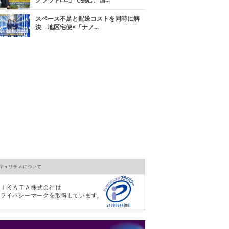
クラウドEC」で挑む、国...
スペース不足と配送コストを同時に解
決 地区宅便×「ナノ...