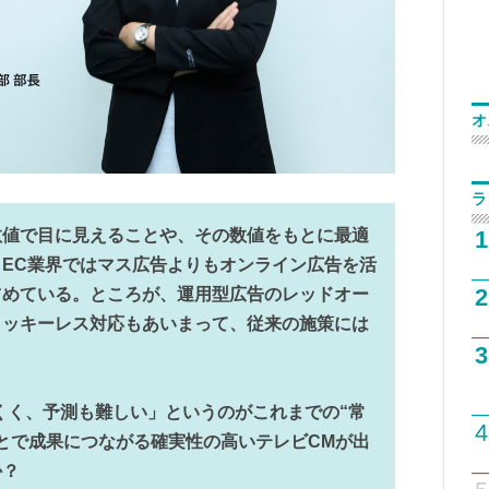
オ
ラ
1
数値で目に見えることや、その数値をもとに最適
EC業界ではマス広告よりもオンライン広告を活
2
占めている。ところが、運用型広告のレッドオー
クッキーレス対応もあいまって、従来の施策には
3
にくく、予測も難しい」というのがこれまでの“常
4
とで成果につながる確実性の高いテレビCMが出
か？