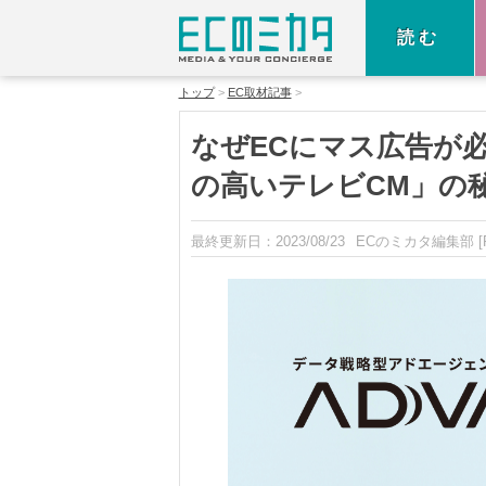
読む
トップ
EC取材記事
なぜECにマス広告が
の高いテレビCM」の
最終更新日：
2023/08/23
ECのミカタ編集部
[