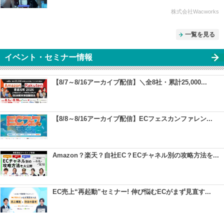
株式会社Wacworks
一覧を見る
イベント・セミナー情報
【8/7～8/16アーカイブ配信】＼全8社・累計25,000...
【8/8～8/16アーカイブ配信】ECフェスカンファレン...
Amazon？楽天？自社EC？ECチャネル別の攻略方法を...
EC売上“再起動”セミナー! 伸び悩むECがまず見直す...