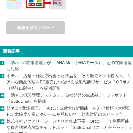
画像をダウンロード
新着記事
「助ネコ®在庫管理」が 「ANA Mall（ANAモール）」との在庫連携
に対応
ホテル・店舗・施設で出会った商品を、その場でスマホ購入へ。リ
アルな商品体験をEC販売につなげる成果報酬型サービス「QRポチ
（特許出願中）」を提供開始
「助ネコ®EC管理システム」、自社開発の生成AIチャットボット
『SuttoChat』を搭載
助ネコ®受注管理、「AIによる感情分析機能」を3→7種類へ大幅強
化｜危険度が高いクレームを見抜いて、顧客対応のスピード向上
株式会社アクアリーフ、シナリオ作成不要・QRコードで利用可能
な多言語対応AI型チャットボット「SuttoChat（スッとチャット）」