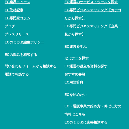
EC業界ニュース
EC運営のサービス・ツールを探す
EC取材記事
EC専門ビジネスマッチング【カテゴ
EC専門家コラム
リから探す】
ブログ
EC専門ビジネスマッチング【企業一
プレスリリース
覧から探す】
ECのミカタ編集ポリシー
EC運営を学ぶ
ECの悩みを相談する
セミナーを探す
問い合わせフォームから相談する
EC運営の役立ち資料を探す
電話で相談する
おすすめ書籍
EC用語辞典
ECを始めたい
EC・通販事業の始め方・伸ばし方の
情報はこちら
ECのミカタに直接相談する