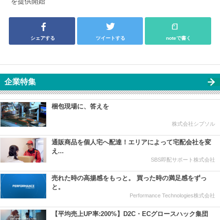
を提供開始
シェアする
ツイートする
noteで書く
企業特集
梱包現場に、答えを
株式会社シプソル
通販商品を個人宅へ配達！エリアによって宅配会社を変
え...
SBS即配サポート株式会社
売れた時の高揚感をもっと。 買った時の満足感をずっ
と。
Performance Technologies株式会社
【平均売上UP率:200%】D2C・ECグロースハック集団