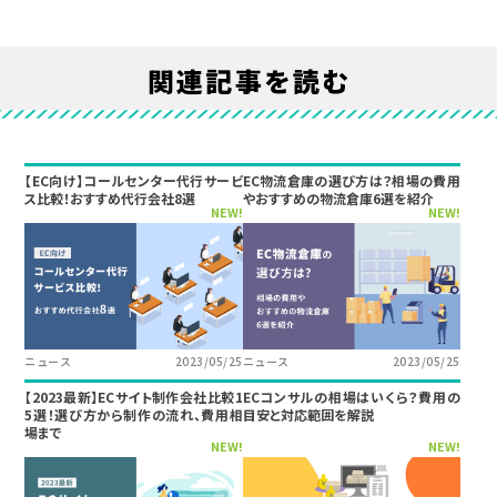
関連記事を読む
【EC向け】コールセンター代行サービ
EC物流倉庫の選び方は？相場の費用
ス比較！おすすめ代行会社8選
やおすすめの物流倉庫6選を紹介
NEW!
NEW!
ニュース
2023/05/25
ニュース
2023/05/25
【2023最新】ECサイト制作会社比較1
ECコンサルの相場はいくら？費用の
5選！選び方から制作の流れ、費用相
目安と対応範囲を解説
場まで
NEW!
NEW!