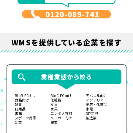
0120-089-741
WMS
を提供している企業を探す
業種業態から絞る
BtoB-EC向け
BtoC-EC向け
アパレル向け
食品向け
化粧品
インテリア
雑貨
文具
美容・化粧品
日用品
家具
家電
書籍
エンタメ商材
DIY工具
スポーツ用品
メーカー向け
製造業
卸業
農業