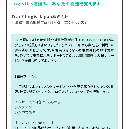
Logisticsを強みにあなたの物流を支えます
TracX Logis Japan株式会社
千葉県千葉県船橋市西浦3-4-2 北エントランス2F
EC市場における価値観や消費行動が変化する中で、TracX Logisは
少しずつ成長してまいりました。ひとえに日頃から弊社をご利用くだ
さる皆様のおかげです。今後もさらに多くの事業者様の物流業務
を、ひいては事業拡大をサポートできるよう、誠心誠意、より良いサー
ビスを提供し続けてまいります。
【主要サービス】
１．TXFS（フルフィルメントサービス）・・・在庫保管からピッキング、梱
包、出荷、配送をトレックス・ロジスがワンストップで代行致します。
＞＞サービス内容はこちらから
＞＞한국어
＞＞中文简体
｜｜2026.05 Update｜｜
TXFSで、FBA納品代行サービスもご利用いただけるようになりまし