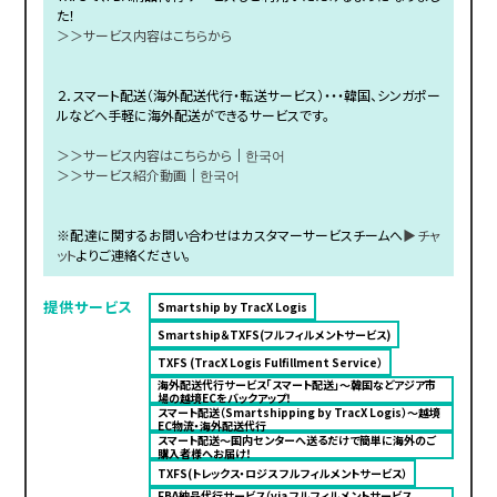
た！
＞＞サービス内容はこちらから
２．スマート配送（海外配送代行・転送サービス）・・・韓国、シンガポー
ルなどへ手軽に海外配送ができるサービスです。
＞＞サービス内容はこちらから
｜
한국어
＞＞サービス紹介動画
｜
한국어
※配達に関するお問い合わせはカスタマーサービスチームへ
▶チャ
ット
よりご連絡ください。
提供サービス
Smartship by TracX Logis
Smartship＆TXFS(フルフィルメントサービス)
TXFS (TracX Logis Fulfillment Service）
海外配送代行サービス「スマート配送」〜韓国などアジア市
場の越境ECをバックアップ！
スマート配送（Smartshipping by TracX Logis）～越境
EC物流・海外配送代行
スマート配送～国内センターへ送るだけで簡単に海外のご
購入者様へお届け！
TXFS(トレックス・ロジス フルフィルメントサービス）
FBA納品代行サービス（via フルフィルメントサービス