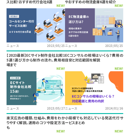
ス比較！おすすめ代行会社8選
やおすすめの物流倉庫6選を紹介
NEW!
NEW!
ニュース
2023/05/25
ニュース
2023/05/25
【2023最新】ECサイト制作会社比較1
ECコンサルの相場はいくら？費用の
5選！選び方から制作の流れ、費用相
目安と対応範囲を解説
場まで
NEW!
NEW!
ニュース
2023/05/27
ニュース
2024/01/16
楽天広告の種類、仕組み、費用をわか
小規模でも対応している発送代行サ
りやすく解説。運用のコツや設定方法
ービスまとめ
も
NEW!
NEW!