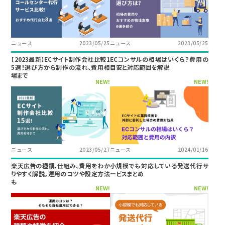
ニュース
2023/05/25
ニュース
2023/05/25
【2023最新】ECサイト制作会社比較1
ECコンサルの相場はいくら？費用の
5選！選び方から制作の流れ、費用相
目安と対応範囲を解説
場まで
NEW!
NEW!
ニュース
2023/05/27
ニュース
2024/01/16
楽天広告の種類、仕組み、費用をわか
小規模でも対応している発送代行サ
りやすく解説。運用のコツや設定方法
ービスまとめ
も
NEW!
NEW!