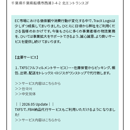
千葉県千葉県船橋市西浦3-4-2 北エントランス2F
EC市場における価値観や消費行動が変化する中で、TracX Logisは
少しずつ成長してまいりました。ひとえに日頃から弊社をご利用くだ
さる皆様のおかげです。今後もさらに多くの事業者様の物流業務
を、ひいては事業拡大をサポートできるよう、誠心誠意、より良いサー
ビスを提供し続けてまいります。
【主要サービス】
１．TXFS（フルフィルメントサービス）・・・在庫保管からピッキング、梱
包、出荷、配送をトレックス・ロジスがワンストップで代行致します。
＞＞サービス内容はこちらから
＞＞한국어
＞＞中文简体
｜｜2026.05 Update｜｜
TXFSで、FBA納品代行サービスもご利用いただけるようになりまし
た！
＞＞サービス内容はこちらから