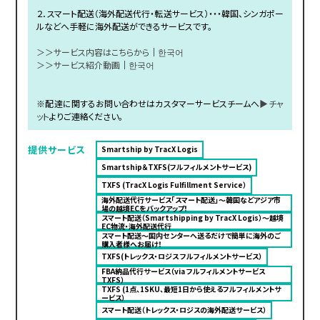
２．スマート配送（海外配送代行・転送サービス）・・・韓国、シンガポー
ルなどへ手軽に海外配送ができるサービスです。
＞＞サービス内容はこちらから
｜
한국어
＞＞サービス紹介動画
｜
한국어
※配達に関するお問い合わせはカスタマーサービスチームへ
▶チャ
ット
よりご連絡ください。
提供サービス
Smartship by TracX Logis
Smartship＆TXFS(フルフィルメントサービス)
TXFS (TracX Logis Fulfillment Service）
海外配送代行サービス「スマート配送」〜韓国などアジア市
場の越境ECをバックアップ！
スマート配送（Smartshipping by TracX Logis）～越境
EC物流・海外配送代行
スマート配送～国内センターへ送るだけで簡単に海外のご
購入者様へお届け！
TXFS(トレックス・ロジス フルフィルメントサービス）
FBA納品代行サービス（via フルフィルメントサービス
TXFS）
TXFS (1点、1SKU、最短1日から使えるフルフィルメントサ
ービス）
スマート配送（トレックス・ロジスの海外配送サービス）