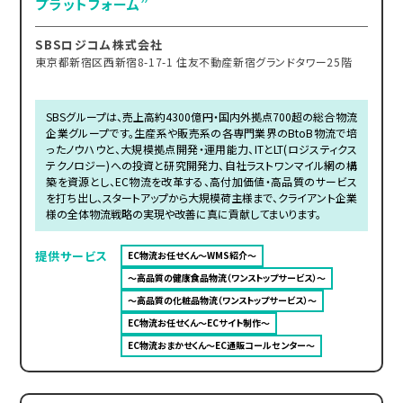
プラットフォーム”
SBSロジコム株式会社
東京都新宿区西新宿8-17-1 住友不動産新宿グランドタワー25階
SBSグループは、売上高約4300億円・国内外拠点700超の総合物流
企業グループです。生産系や販売系の各専門業界のBtoB物流で培
ったノウハウと、大規模拠点開発・運用能力、ITとLT(ロジスティクス
テクノロジー)への投資と研究開発力、自社ラストワンマイル網の構
築を資源とし、EC物流を改革する、高付加価値・高品質のサービス
を打ち出し、スタートアップから大規模荷主様まで、クライアント企業
様の全体物流戦略の実現や改善に真に貢献してまいります。
提供サービス
EC物流お任せくん～WMS紹介～
～高品質の健康食品物流（ワンストップサービス）～
～高品質の化粧品物流（ワンストップサービス）～
EC物流お任せくん～ECサイト制作～
EC物流おまかせくん～EC通販コールセンター～