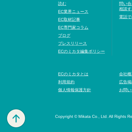
読む
問い合
相談す
EC業界ニュース
電話で
EC取材記事
EC専門家コラム
ブログ
プレスリリース
ECのミカタ編集ポリシー
ECのミカタとは
会社概
利用規約
広告掲
個人情報保護方針
お問い
Copyright © Mikata Co., Ltd. All Rights R