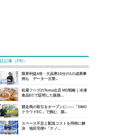
目記事（PR）
限界利益4倍・欠品率10分の1の成果事
例も データ一元管...
松屋フーズのTemu出店 MD戦略｜冷凍
食品ECで証明した販路...
競走馬の取引をオープンに――「GMO
クラウドEC」で挑む、国...
スペース不足と配送コストを同時に解
決 地区宅便×「ナノ...