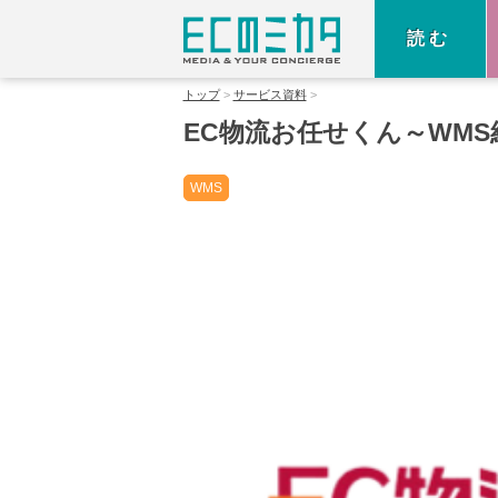
読む
トップ
サービス資料
EC物流お任せくん～WMS
WMS