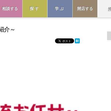
相談する
探す
学ぶ
開店する
紹介～