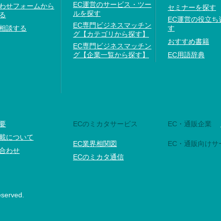
EC運営のサービス・ツー
わせフォームから
セミナーを探す
ルを探す
る
EC運営の役立ち
EC専門ビジネスマッチン
相談する
す
グ【カテゴリから探す】
おすすめ書籍
EC専門ビジネスマッチン
グ【企業一覧から探す】
EC用語辞典
要
ECのミカタサービス
EC・通販企業
載について
EC業界相関図
EC・通販向けサ
合わせ
ECのミカタ通信
eserved.