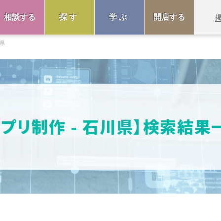
相談する
探す
学ぶ
開店する
県
アプリ制作 - 石川県】検索結果