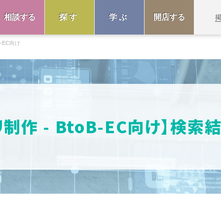
相談する
探す
学ぶ
開店する
B-EC向け
リ制作 - BtoB-EC向け】検索