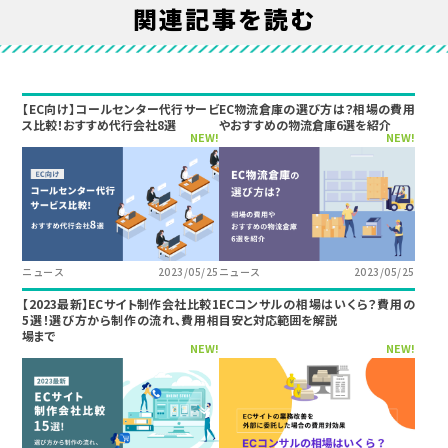
関連記事を読む
【EC向け】コールセンター代行サービ
EC物流倉庫の選び方は？相場の費用
ス比較！おすすめ代行会社8選
やおすすめの物流倉庫6選を紹介
NEW!
NEW!
ニュース
2023/05/25
ニュース
2023/05/25
【2023最新】ECサイト制作会社比較1
ECコンサルの相場はいくら？費用の
5選！選び方から制作の流れ、費用相
目安と対応範囲を解説
場まで
NEW!
NEW!