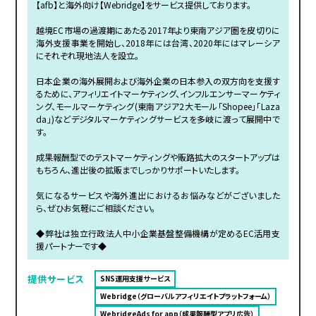
【afb】と海外向け【Webridge】をサービス提供しております。
越境EC市場の過渡期にあたる2017年より東南アジア圏を皮切りに
海外支援事業を開始し、2018年には台湾、2020年にはマレーシア
にそれぞれ現地法人を設立。
日本企業の海外展開および海外企業の日本参入の双方向を支援す
るために、アフィリエイトマーケティング、インフルエンサーマーケティ
ング、モールマーケティング(東南アジア2大モール「Shopee」「Laza
da」)などデジタルマーケティングサービスを多岐に渡って展開中で
す。
成果報酬型でのテストマーケティングや販路拡大のスタートアップは
もちろん、進出後の拡販までしっかりサポートいたします。
気になるサービスや海外進出におけるお悩みなどがございました
ら、ぜひお気軽にご相談ください。
◆弊社は独立行政法人中小企業基盤整備機構が定めるEC活用支
援パートナーです◆
提供サービス
SNS運用支援サービス
Webridge（グローバルアフィリエイトプラットフォーム）
WebridgeAds for app（成果報酬型アプリ広告）