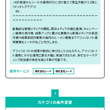
・ASP直接からシードの運用代行に切り替えて発生件数が3.2倍に
（マッチングアプリ）
etc...
＝＝＝＝＝＝＝＝＝＝＝＝＝＝＝＝＝＝＝＝＝＝＝＝＝＝＝＝
＝＝＝＝＝＝＝＝＝＝
能動的な新規メディアの開拓、既存メディアの強化施策、キャンペー
ン施策の実行等、成果アップに繋がる業務から新規メディアの承認
作業や成果承認作業等の毎月のルーチン業務までアフィリエイト運
用業務をシードが丸ごと代行します。
アフィリエイトの成果が劇的に伸びることはもちろん、アフィリエイ
ト運用にかかる運用工数を大幅に削減できるため、多忙なマーケテ
ィング担当者の負担を減らす事が可能です。
提供サービス
株式会社シード
株式会社シード
1
カテゴリの条件変更