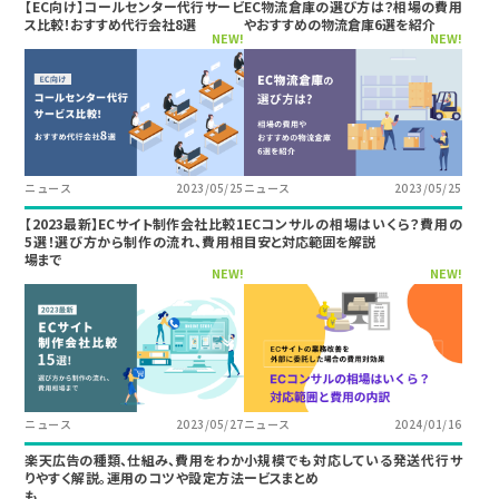
【EC向け】コールセンター代行サービ
EC物流倉庫の選び方は？相場の費用
ス比較！おすすめ代行会社8選
やおすすめの物流倉庫6選を紹介
NEW!
NEW!
ニュース
2023/05/25
ニュース
2023/05/25
【2023最新】ECサイト制作会社比較1
ECコンサルの相場はいくら？費用の
5選！選び方から制作の流れ、費用相
目安と対応範囲を解説
場まで
NEW!
NEW!
ニュース
2023/05/27
ニュース
2024/01/16
楽天広告の種類、仕組み、費用をわか
小規模でも対応している発送代行サ
りやすく解説。運用のコツや設定方法
ービスまとめ
も