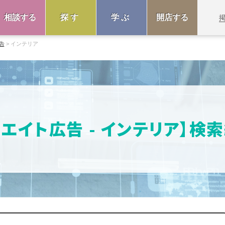
相談する
探す
学ぶ
開店する
告
インテリア
リエイト広告 - インテリア】検