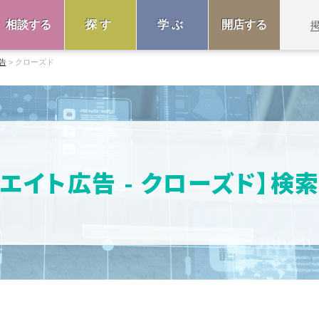
相談する
探す
学ぶ
開店する
告
クローズド
リエイト広告 - クローズド】検