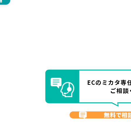
ECのミカタ
専
ご相談
無料で相