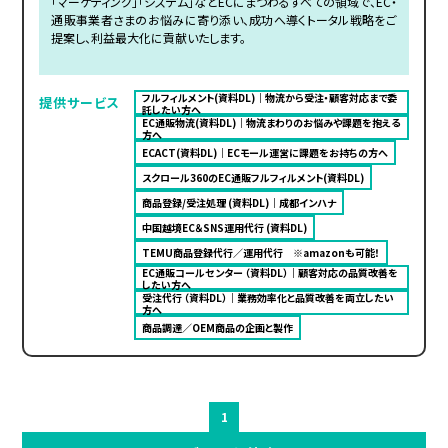
「マーケティング」「システム」などECにまつわるすべての領域で、EC・
通販事業者さまのお悩みに寄り添い、成功へ導くトータル戦略をご
提案し、利益最大化に貢献いたします。
フルフィルメント(資料DL)｜物流から受注・顧客対応まで委
提供サービス
託したい方へ
EC通販物流(資料DL)｜物流まわりのお悩みや課題を抱える
方へ
ECACT(資料DL)｜ECモール運営に課題をお持ちの方へ
スクロール360のEC通販フルフィルメント(資料DL)
商品登録/受注処理 (資料DL)｜成都インハナ
中国越境EC＆SNS運用代行 (資料DL)
TEMU商品登録代行／運用代行 ※amazonも可能！
EC通販コールセンター （資料DL）｜顧客対応の品質改善を
したい方へ
受注代行 （資料DL）｜業務効率化と品質改善を両立したい
方へ
商品調達／OEM商品の企画と製作
1