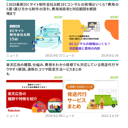
【2023最新】ECサイト制作会社比較1
ECコンサルの相場はいくら？費用の
5選！選び方から制作の流れ、費用相
目安と対応範囲を解説
場まで
NEW!
NEW!
ニュース
2023/05/27
ニュース
2024/01/16
楽天広告の種類、仕組み、費用をわか
小規模でも対応している発送代行サ
りやすく解説。運用のコツや設定方法
ービスまとめ
も
NEW!
NEW!
ニュース
2024/01/09
ニュース
2021/12/10