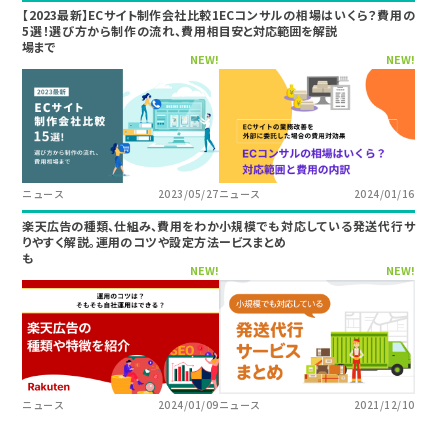
【2023最新】ECサイト制作会社比較1
ECコンサルの相場はいくら？費用の
5選！選び方から制作の流れ、費用相
目安と対応範囲を解説
場まで
NEW!
NEW!
ニュース
2023/05/27
ニュース
2024/01/16
楽天広告の種類、仕組み、費用をわか
小規模でも対応している発送代行サ
りやすく解説。運用のコツや設定方法
ービスまとめ
も
NEW!
NEW!
ニュース
2024/01/09
ニュース
2021/12/10