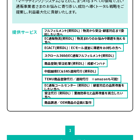
「マーケティング」「システム」などECにまつわるすべての領域で、EC・
通販事業者さまのお悩みに寄り添い、成功へ導くトータル戦略をご
提案し、利益最大化に貢献いたします。
フルフィルメント(資料DL)｜物流から受注・顧客対応まで委
提供サービス
託したい方へ
EC通販物流(資料DL)｜物流まわりのお悩みや課題を抱える
方へ
ECACT(資料DL)｜ECモール運営に課題をお持ちの方へ
スクロール360のEC通販フルフィルメント(資料DL)
商品登録/受注処理 (資料DL)｜成都インハナ
中国越境EC＆SNS運用代行 (資料DL)
TEMU商品登録代行／運用代行 ※amazonも可能！
EC通販コールセンター （資料DL）｜顧客対応の品質改善を
したい方へ
受注代行 （資料DL）｜業務効率化と品質改善を両立したい
方へ
商品調達／OEM商品の企画と製作
1