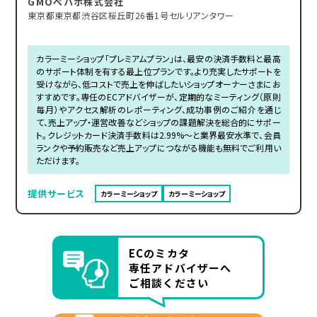
GMOペパボ株式会社
東京都東京都渋谷区桜丘町26番1号セルリアンタワー
カラーミーショップ「プレミアムプラン」は、最安の決済手数料と最高
のサポート体制を有する最上位プランです。より充実したサポートを
受けながら、低コストで売上を伸ばしたいショップオーナーさまにお
すすめです。専任のECアドバイザーが、定期的なミーティング（原則
毎月）やアクセス解析のレポーティング、成功事例のご紹介を通じ
て、売上アップ・運営改善などショップの課題解決を総合的にサポー
ト。クレジットカード決済手数料は2.99%〜と業界最安水準で、会員
ランクや予約販売など売上アップにつながる機能も無料でご利用い
ただけます。
提供サービス
カラーミーショップ
カラーミーショップ
ECのミカタ
専任アドバイザーへ
ご相談ください