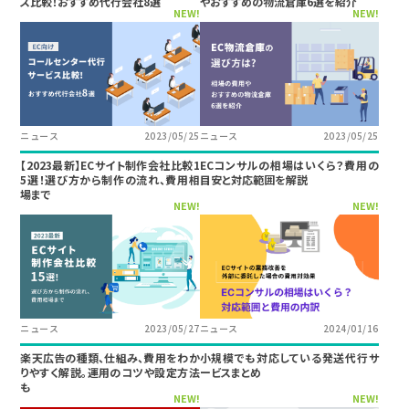
ス比較！おすすめ代行会社8選
やおすすめの物流倉庫6選を紹介
NEW!
NEW!
ニュース
2023/05/25
ニュース
2023/05/25
【2023最新】ECサイト制作会社比較1
ECコンサルの相場はいくら？費用の
5選！選び方から制作の流れ、費用相
目安と対応範囲を解説
場まで
NEW!
NEW!
ニュース
2023/05/27
ニュース
2024/01/16
楽天広告の種類、仕組み、費用をわか
小規模でも対応している発送代行サ
りやすく解説。運用のコツや設定方法
ービスまとめ
も
NEW!
NEW!