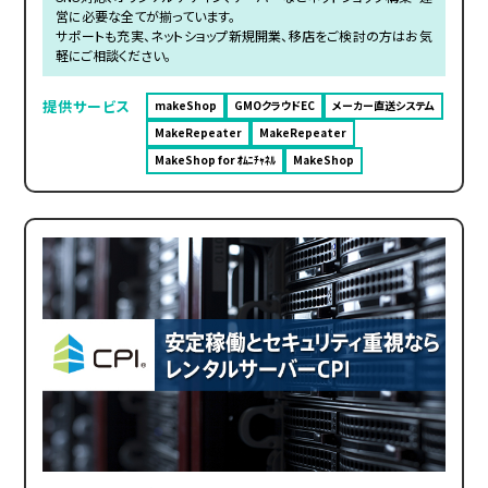
営に必要な全てが揃っています。
サポートも充実、ネットショップ新規開業、移店をご検討の方はお気
軽にご相談ください。
提供サービス
makeShop
GMOクラウドEC
メーカー直送システム
MakeRepeater
MakeRepeater
MakeShop for ｵﾑﾆﾁｬﾈﾙ
MakeShop