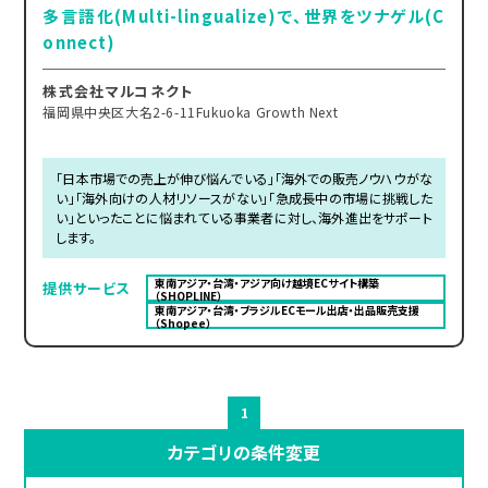
多言語化(Multi-lingualize)で、世界をツナゲル(C
onnect)
株式会社マルコネクト
福岡県中央区大名2-6-11Fukuoka Growth Next
「日本市場での売上が伸び悩んでいる」「海外での販売ノウハウがな
い」「海外向けの人材リソースがない」「急成長中の市場に挑戦した
い」といったことに悩まれている事業者に対し、海外進出をサポート
します。
東南アジア・台湾・アジア向け越境ECサイト構築
提供サービス
（SHOPLINE）
東南アジア・台湾・ブラジルECモール出店・出品販売支援
（Shopee）
1
カテゴリの条件変更