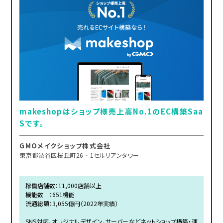
makeshopはショップ様売上高No.1のEC構築Saa
Sです。
GMOメイクショップ株式会社
東京都渋谷区桜丘町26‐1セルリアンタワー
稼働店舗数：11,000店舗以上
機能数 ：651機能
流通総額：3,055億円（2022年実績）
SNS対応、オリジナルデザイン、サーバーなどネットショップ構築・運