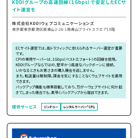
KDDIグループの高速回線（1Gbps）で安定したECサ
イト運営を
株式会社KDDIウェブコミュニケーションズ
東京都東京都港区南青山2-26-1南青山ブライトスクエア10階
ECサイト運営では、高トラフィックに耐えられるサーバー選定が重要
です。
CPIの専用サーバーは、1Gbps（ベストエフォート）の回線を使用。
KDDIグループならではの、堅牢かつ高速なバックボーンに接続。
いかなるときもお客さまの購入機会を逃しません。
また、転送量は無制限。課金を気にすることなくウェブサイトを運用
できます。
バックアップ機能も標準搭載しており、万が一ウェブサイトに何か起
きてしまった場合でも、素早くバックアップから復旧できます。
提供サービス
ジンドゥー
レンタルサーバー「CPI」