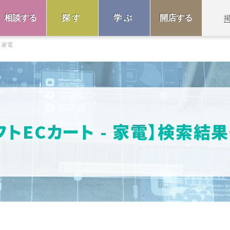
相談する
探す
学ぶ
開店する
家電
フトECカート - 家電】検索結