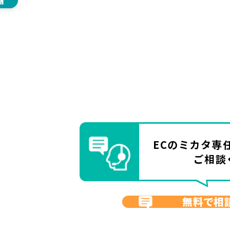
ECのミカタ
専
ご相談
無料で相