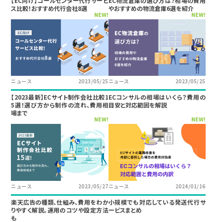
【EC向け】コールセンター代行サービ
EC物流倉庫の選び方は？相場の費用
ス比較！おすすめ代行会社8選
やおすすめの物流倉庫6選を紹介
NEW!
NEW!
ニュース
2023/05/25
ニュース
2023/05/25
【2023最新】ECサイト制作会社比較1
ECコンサルの相場はいくら？費用の
5選！選び方から制作の流れ、費用相
目安と対応範囲を解説
場まで
NEW!
NEW!
ニュース
2023/05/27
ニュース
2024/01/16
楽天広告の種類、仕組み、費用をわか
小規模でも対応している発送代行サ
りやすく解説。運用のコツや設定方法
ービスまとめ
も