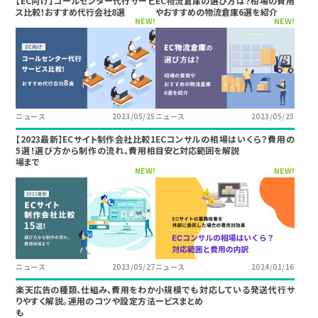
【EC向け】コールセンター代行サービ
EC物流倉庫の選び方は？相場の費用
ス比較！おすすめ代行会社8選
やおすすめの物流倉庫6選を紹介
NEW!
NEW!
ニュース
2023/05/25
ニュース
2023/05/25
【2023最新】ECサイト制作会社比較1
ECコンサルの相場はいくら？費用の
5選！選び方から制作の流れ、費用相
目安と対応範囲を解説
場まで
NEW!
NEW!
ニュース
2023/05/27
ニュース
2024/01/16
楽天広告の種類、仕組み、費用をわか
小規模でも対応している発送代行サ
りやすく解説。運用のコツや設定方法
ービスまとめ
も