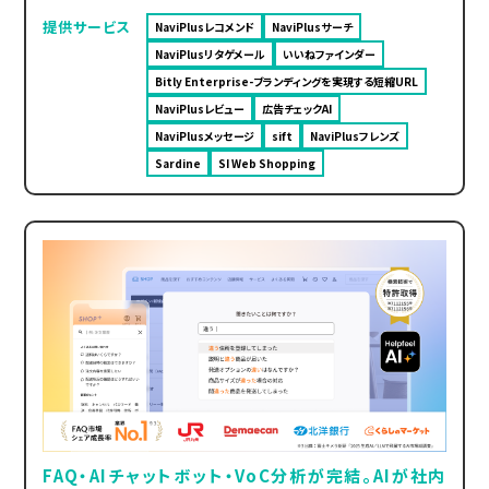
提供サービス
NaviPlusレコメンド
NaviPlusサーチ
NaviPlusリタゲメール
いいねファインダー
Bitly Enterprise-ブランディングを実現する短縮URL
NaviPlusレビュー
広告チェックAI
NaviPlusメッセージ
sift
NaviPlusフレンズ
Sardine
SI Web Shopping
FAQ・AIチャットボット・VoC分析が完結。AIが社内