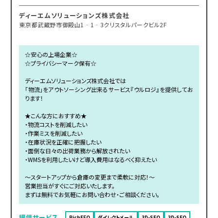
ディーエムソリューションズ株式会社
東京都武蔵野市御殿山1‐1‐3クリスタルパークビル2F
☆安心の上場企業☆
☆プライバシーマーク保有☆
ディーエムソリューションズ株式会社では
「物流」をアウトソーシング出来るサービス『ウルロジ』を提供してお
ります！
★こんな方におすすめ★
・物流コストを削減したい
・作業ミスを削減したい
・在庫状況を正確に把握したい
・面倒な日々の出荷業務から解放されたい
・WMSを利用したいけど導入費用はなるべく抑えたい
～スタートアップから倉庫の変更まで柔軟に対応！～
営業担当がすぐにご対応いたします。
まずは無料でお気軽にお問い合わせ・ご相談ください。
提供サービス
RichEFO
ダイレクトメール
3D-SEO
3D-SEO