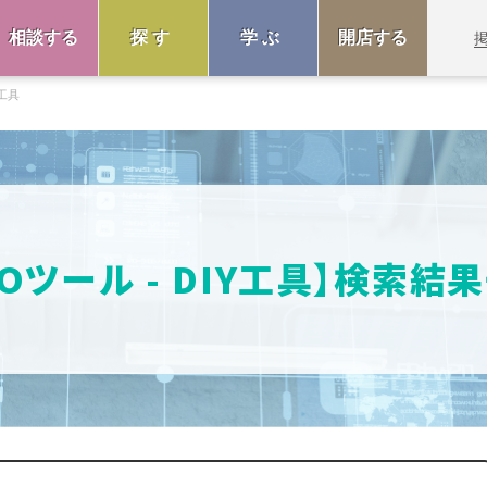
相談する
探す
学ぶ
開店する
Y工具
FOツール - DIY工具】検索結