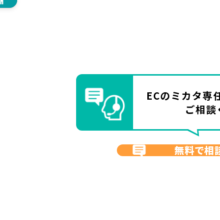
ECのミカタ
専
ご相談
無料で相