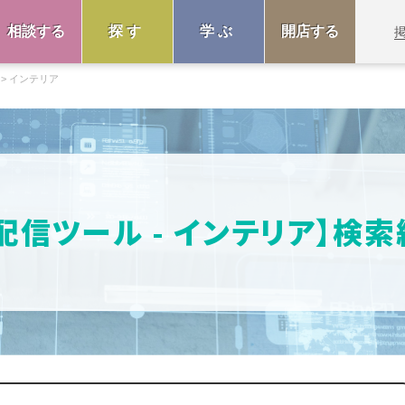
相談する
探す
学ぶ
開店する
インテリア
配信ツール - インテリア】検