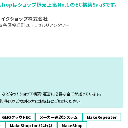
eshopはショップ様売上高No.1のEC構築SaaSです。
メイクショップ株式会社
渋谷区桜丘町26‐1セルリアンタワー
バーなどネットショップ構築・運営に必要な全てが揃っています。
業、移店をご検討の方はお気軽にご相談ください。
GMOクラウドEC
メーカー直送システム
MakeRepeater
r
MakeShop for ｵﾑﾆﾁｬﾈﾙ
MakeShop