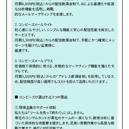
月額6,600円（税込）からの配信数課金制で、AIによる最適化や高度
な分析機能を活用し、戦略
的なメールマーケティングを支援します。
2. コンビーズメールライト
初心者にもやさしい、シンプルな機能と安心の配信性能を両立した
サービスです。
月額3,300円（税込）からの配信数課金制で、手軽にかつ確実にメッ
セージを届けたい企業様に
最適です。
3. コンビーズメールプラス
低価格で直感的に使える、本格的なマーケティング機能を備えたモ
デルです。
月額5,500円（税込）からの「アドレス数課金制」を採用しているた
め、配信頻度が高い運用でもコストを抑えて活用いただけます 。
■ コンビーズが選ばれる3つの理由
① 現場主義のサポート体制
私たちは「ツールを売って終わり」にはしません。
専任のコンサルタントが貴社のチームの一員となり、数値分析に基
づいた具体的な改善案を提示します。泥臭い実務作業から高度な戦
略立案まで、幅広く対応可能です。