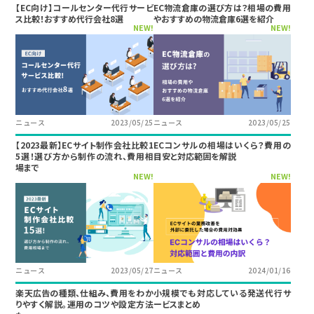
【EC向け】コールセンター代行サービ
EC物流倉庫の選び方は？相場の費用
ス比較！おすすめ代行会社8選
やおすすめの物流倉庫6選を紹介
NEW!
NEW!
ニュース
2023/05/25
ニュース
2023/05/25
【2023最新】ECサイト制作会社比較1
ECコンサルの相場はいくら？費用の
5選！選び方から制作の流れ、費用相
目安と対応範囲を解説
場まで
NEW!
NEW!
ニュース
2023/05/27
ニュース
2024/01/16
楽天広告の種類、仕組み、費用をわか
小規模でも対応している発送代行サ
りやすく解説。運用のコツや設定方法
ービスまとめ