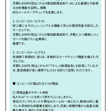
月額6,600円（税込）からの配信数課金制で、AIによる最適化や高度
な分析機能を活用し、戦略
的なメールマーケティングを支援します。
2. コンビーズメールライト
初心者にもやさしい、シンプルな機能と安心の配信性能を両立した
サービスです。
月額3,300円（税込）からの配信数課金制で、手軽にかつ確実にメッ
セージを届けたい企業様に
最適です。
3. コンビーズメールプラス
低価格で直感的に使える、本格的なマーケティング機能を備えたモ
デルです。
月額5,500円（税込）からの「アドレス数課金制」を採用しているた
め、配信頻度が高い運用でもコストを抑えて活用いただけます 。
■ コンビーズが選ばれる3つの理由
① 現場主義のサポート体制
私たちは「ツールを売って終わり」にはしません。
専任のコンサルタントが貴社のチームの一員となり、数値分析に基
づいた具体的な改善案を提示します。泥臭い実務作業から高度な戦
略立案まで、幅広く対応可能です。