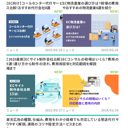
【EC向け】コールセンター代行サービ
EC物流倉庫の選び方は？相場の費用
ス比較！おすすめ代行会社8選
やおすすめの物流倉庫6選を紹介
NEW!
NEW!
ニュース
2023/05/25
ニュース
2023/05/25
【2023最新】ECサイト制作会社比較1
ECコンサルの相場はいくら？費用の
5選！選び方から制作の流れ、費用相
目安と対応範囲を解説
場まで
NEW!
NEW!
ニュース
2023/05/27
ニュース
2024/01/16
楽天広告の種類、仕組み、費用をわか
小規模でも対応している発送代行サ
りやすく解説。運用のコツや設定方法
ービスまとめ