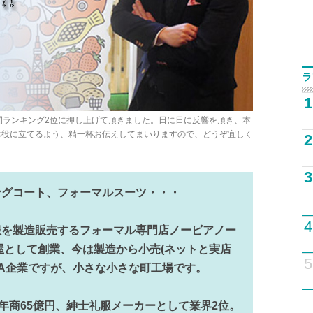
ラ
1
間ランキング2位に押し上げて頂きました。日に日に反響を頂き、本
お役に立てるよう、精一杯お伝えしてまいりますので、どうぞ宜しく
2
3
ングコート、フォーマルスーツ・・・
4
服を製造販売するフォーマル専門店ノービアノー
問屋として創業、今は製造から小売(ネットと実店
5
PA企業ですが、小さな小さな町工場です。
 年商65億円、紳士礼服メーカーとして業界2位。