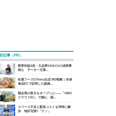
目記事（PR）
限界利益4倍・欠品率10分の1の成果事
例も データ一元管...
松屋フーズのTemu出店 MD戦略｜冷凍
食品ECで証明した販路...
競走馬の取引をオープンに――「GMO
クラウドEC」で挑む、国...
スペース不足と配送コストを同時に解
決 地区宅便×「ナノ...