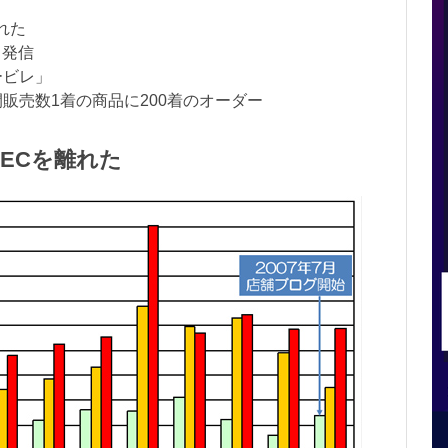
れた
ら発信
ービレ」
間販売数1着の商品に200着のオーダー
ECを離れた