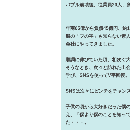
バブル崩壊後、従業員20人、負
年商65億から負債45億円、約
服の「フの字」も知らない素
会社にやってきました。
順調に伸びていた頃、相次ぐ
そうなとき、次々と訪れた出
学び、SNSを使ってV字回復。
SNSは次々にピンチをチャン
子供の頃から大好きだった僕
え、「僕より僕のことを知っ
た・・・。