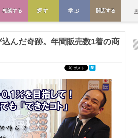
相談する
探す
学ぶ
開店する
び込んだ奇跡。年間販売数1着の商