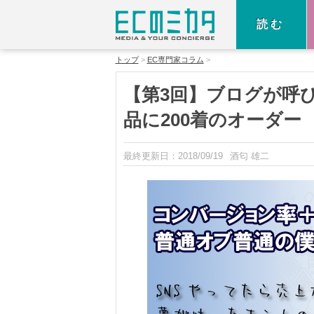
読む
トップ
EC専門家コラム
【第3回】ブログが呼
品に200着のオーダー
最終更新日：
2018/09/19
酒匂 雄二