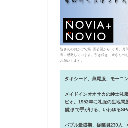
皆さんのおかげで第1回公開から1ヶ月、月
当に感激しています。引き続き、皆さんの
お願いします。
タキシード、燕尾服、モーニ
メイドインオオサカの紳士礼
ビオ。1952年に礼服の生地
舗)まで手がける、いわゆるS
バブル最盛期、従業員230人