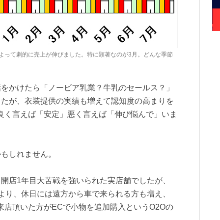
よって劇的に売上が伸びました。特に顕著なのが3月。どんな季節
話をかけたら「ノービア乳業？牛乳のセールス？」
したが、衣装提供の実績も増えて認知度の高まりを
良く言えば「安定」悪く言えば「伸び悩んで」いま
かもしれません。
開店1年目大苦戦を強いられた実店舗でしたが、
より、休日には遠方から車で来られる方も増え、
来店頂いた方がECで小物を追加購入というO2Oの