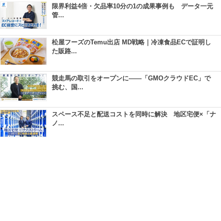
限界利益4倍・欠品率10分の1の成果事例も データ一元
管...
松屋フーズのTemu出店 MD戦略｜冷凍食品ECで証明し
た販路...
競走馬の取引をオープンに――「GMOクラウドEC」で
挑む、国...
スペース不足と配送コストを同時に解決 地区宅便×「ナ
ノ...