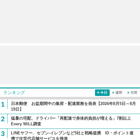
ランキング
今日
週間
月間
1
日本郵便 お盆期間中の集荷・配達業務を発表【2026年8月5日～8月
19日】
2
猛暑の宅配、ドライバー「再配達で身体的負担が増える」7割以上
Every WiLL調査
3
LINEヤフー、セブン-イレブンなど5社と戦略提携 ID・ポイント連
携で次世代店舗サービスを推進