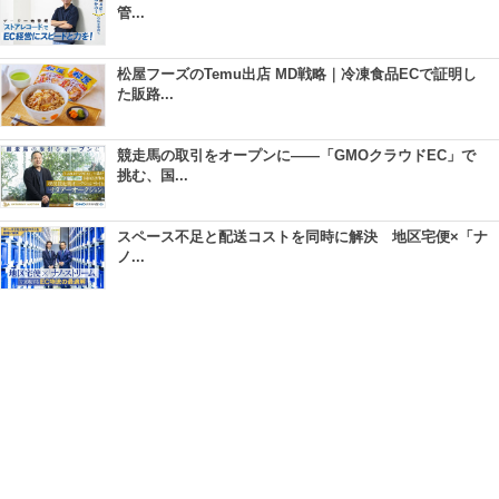
管...
松屋フーズのTemu出店 MD戦略｜冷凍食品ECで証明し
た販路...
競走馬の取引をオープンに――「GMOクラウドEC」で
挑む、国...
スペース不足と配送コストを同時に解決 地区宅便×「ナ
ノ...