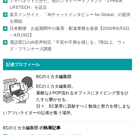
ジャパネットたかた、初のプライベートブランド「J PRIDE
LIFETECH」を設立
楽天インサイト、「AIチャットインタビュー for Global」の提供
を開始
日本郵便 お盆期間中の集荷・配達業務を発表【2026年8月5日
～8月19日】
電話窓口のAI音声対応「不安や不満を感じる」7割以上 ウィ
ズ・プランナーズ調査
記者プロフィール
ECのミカタ編集部
ECのミカタ編集部。
素敵なJ-POP流れるオフィスにタイピング音をひ
たすら響かせる。
日々、EC業界に貢献すべく勉強と努力を惜しまな
いアツいライターや記者が集う場所。
ECのミカタ編集部
の執筆記事