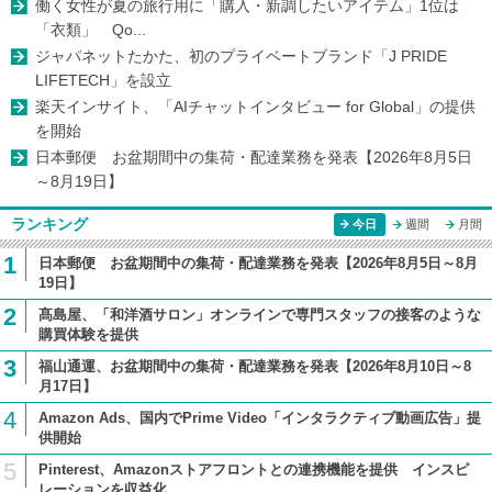
働く女性が夏の旅行用に「購入・新調したいアイテム」1位は
「衣類」 Qo...
ジャパネットたかた、初のプライベートブランド「J PRIDE
LIFETECH」を設立
楽天インサイト、「AIチャットインタビュー for Global」の提供
を開始
日本郵便 お盆期間中の集荷・配達業務を発表【2026年8月5日
～8月19日】
ランキング
今日
週間
月間
1
日本郵便 お盆期間中の集荷・配達業務を発表【2026年8月5日～8月
19日】
2
髙島屋、「和洋酒サロン」オンラインで専門スタッフの接客のような
購買体験を提供
3
福山通運、お盆期間中の集荷・配達業務を発表【2026年8月10日～8
月17日】
4
Amazon Ads、国内でPrime Video「インタラクティブ動画広告」提
供開始
5
Pinterest、Amazonストアフロントとの連携機能を提供 インスピ
レーションを収益化