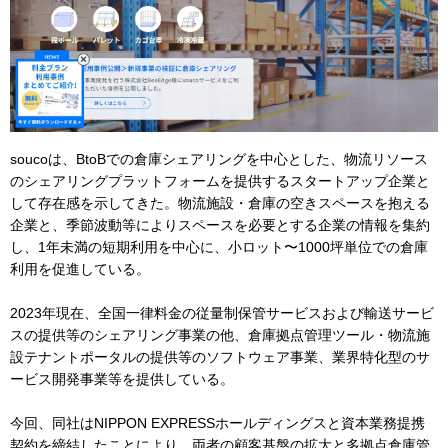
soucoは、BtoBでの倉庫シェアリングを中心とした、物流リソース
のシェアリングプラットフォームを提供するスタートアップ企業と
して存在感を示してきた。物流施設・倉庫の空きスペースを抱える
企業と、季節波動等によりスペースを必要とする企業の情報を集約
し、1年未満の短期利用を中心に、小ロット〜1000坪単位での倉庫
利用を促進している。
2023年現在、全国一律料金の従量制保管サービスおよび輸送サービ
スの提供等のシェアリング事業の他、倉庫拠点管理ツール・物流施
設テナントポータルの提供等のソフトウェア事業、業界特化型のサ
ービス開発事業等を提供している。
今回、同社はNIPPON EXPRESSホールディングスと資本業務提携
契約を締結したことにより、両者の顧客基盤の拡大と多拠点倉庫管