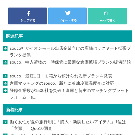
シェアする
ツイートする
noteで書く
関連記事
souco社がイオンモール出店企業向けの店舗バックヤード拡張プ
ランを提供...
souco、輸入荷物の一時保管に最適な倉庫拡張プランの提供開始
souco、最短1日・１箱から預けられる新プランを発表
倉庫マッチングのsouco、新たに冷凍冷蔵温度帯に対応
登録企業数が1500社を突破！倉庫と荷主のマッチングプラット
フォーム「s...
新着記事
働く女性が夏の旅行用に「購入・新調したいアイテム」1位は
「衣類」 Qoo10調査