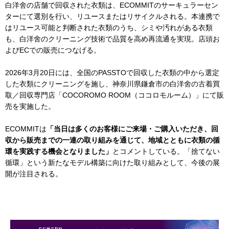
白洋舍の店舗で回収された衣類は、ECOMMITのサーキュラーセン
ターにて選別を行い、リユースまたはリサイクルされる。本連携で
はリユース可能と判断された衣類のうち、シミや汚れがある衣類
も、白洋舍のクリーニング技術で品質を高め再流通を実現。店頭お
よびECでの販売につなげる。
2026年3月20日には、全国のPASSTOで回収した衣類の中から選定
した衣類にクリーニングを施し、神奈川県鎌倉市の白洋舍の古着買
取／回収専門店「COCOROMO ROOM（ココロモルーム）」にて販
売を実施した。
ECOMMITは
「当日は多くのお客様にご来場・ご購入いただき、回
収から販売までの一連の取り組みを通じて、地域とともに衣類の循
環を実践する機会となりました」
とコメントしている。「捨てない
循環」という新たなモデル構築に向けた取り組みとして、今後の展
開が注目される。