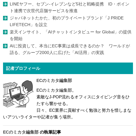
LINEヤフー、セブン-イレブンなど5社と戦略提携 ID・ポイン
ト連携で次世代店舗サービスを推進
ジャパネットたかた、初のプライベートブランド「J PRIDE
LIFETECH」を設立
楽天インサイト、「AIチャットインタビュー for Global」の提供
を開始
AIに投資して、本当にEC事業は成長できるのか？ ワールドが
語る、グループ2000人に広げた「AI活用」の実践
記者プロフィール
ECのミカタ編集部
ECのミカタ編集部。
素敵なJ-POP流れるオフィスにタイピング音をひ
たすら響かせる。
日々、EC業界に貢献すべく勉強と努力を惜しまな
いアツいライターや記者が集う場所。
ECのミカタ編集部
の執筆記事