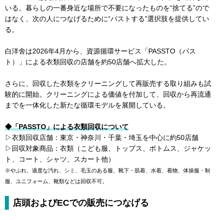
いる。暮らしの一番身近な場所で不要になったものを“捨てる”ので
はなく、次の人につなげるために“パストする”選択肢を提供してい
る。
白洋舍は2026年4月から、資源循環サービス「PASSTO（パス
ト）」による衣類回収の店舗を約50店舗へ拡大した。
さらに、回収した衣類をクリーニングして再販売する取り組みも試
験的に開始。クリーニングによる価値を付加して、回収から再流通
までを一体化した新たな循環モデルを展開している。
◆「PASSTO」による衣類回収について
▷衣類回収店舗：東京・神奈川・千葉・埼玉を中心に約50店舗
▷回収対象商品：衣類（こども服、トップス、ボトムス、ジャケッ
ト、コート、シャツ、スカート他）
※やぶれ、過度な汚れ、シミ、毛玉のある服、靴下・肌着、水着、着物、体操服・制
服、ユニフォーム、靴類などは回収不可。
店頭およびECでの販売につなげる