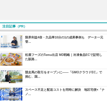
注目記事（PR）
限界利益4倍・欠品率10分の1の成果事例も データ一元
管...
松屋フーズのTemu出店 MD戦略｜冷凍食品ECで証明し
た販路...
競走馬の取引をオープンに――「GMOクラウドEC」で
挑む、国...
スペース不足と配送コストを同時に解決 地区宅便×「ナ
ノ...