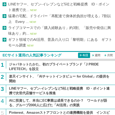
LINEヤフー、セブン-イレブンなど5社と戦略提携 ID・ポイン
ト連携で次...
NEW!
猛暑の宅配、ドライバー「再配達で身体的負担が増える」7割以
上 Every ...
NEW!
ライブコマースでの「購入経験あり」約3割、「販売や発信に興
味あり」約...
NEW!
ギフト領域でのAI活用、普及の入り口「黎明期」にある ギフト
モール調査
NEW!
ECサイト運用の人気記事ランキング
今日
週間
月間
1
ジャパネットたかた、初のプライベートブランド「J PRIDE
LIFETECH」を設立
2
楽天インサイト、「AIチャットインタビュー for Global」の提供を
開始
3
LINEヤフー、セブン-イレブンなど5社と戦略提携 ID・ポイント連
携で次世代店舗サービスを推進
4
AIに投資して、本当にEC事業は成長できるのか？ ワールドが語
る、グループ2000人に広げた「AI活用」の実践
5
Pinterest、Amazonストアフロントとの連携機能を提供 インスピ