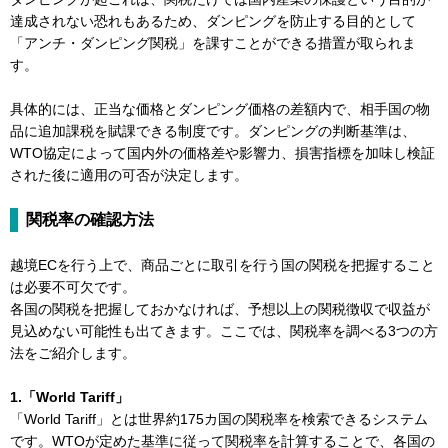
達成されない恐れもあるため、ダンピングを防止する目的として
「アンチ・ダンピング関税」を課すことができる措置が取られま
す。
具体的には、正当な価格とダンピング価格の差額内で、相手国の物
品に追加課税を賦課できる制度です。ダンピングの判断基準は、
WTO協定によって国内外の価格差や影響力、損害指標を加味し検証
された後に適用の可否が決定します。
関税率の確認方法
越境ECを行う上で、商品ごとに取引を行う国の関税を把握すること
は必要不可欠です。
各国の関税を把握しておかなければ、予想以上の関税徴収で収益が
見込めない可能性も出てきます。ここでは、関税率を調べる3つの方
法をご紹介します。
1.「World Tariff」
「World Tariff」とは世界約175カ国の関税率を検索できるシステム
です。WTOが定めた基準に従って関税率を計算することで、各国の