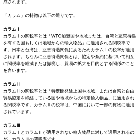
成されます。
「カラム」の特徴は以下の通りです。
カラムⅠ
カラムⅠの関税率とは「WTO加盟国や地域または、台湾と互恵待遇
を有する国もしくは地域からの輸入物品」に適用される関税率で
す。日本と台湾は、互恵待遇関係にあるためカラムⅠの税率が適用
されます。ちなみに互恵待遇関係とは、協定や条約に基づいて相互
に関税率を軽減または撤廃し、貿易の拡大を目的とする関係のこと
を言います。
カラムⅡ
カラムⅡの関税率とは「特定開発途上国や地域、または台湾と自由
貿易協定を締結している国や地域からの特定輸入物品」に適用され
る関税率です。カラムⅡの税率は、中国において一部の貨物に適用
されています。
カラムⅢ
カラムⅠとカラムⅡが適用されない輸入物品に対して適用されるの
が、カラムⅢの関税率です。