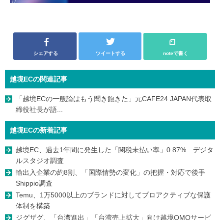
シェアする
ツイートする
noteで書く
越境ECの関連記事
「越境ECの一般論はもう聞き飽きた」元CAFE24 JAPAN代表取
締役社長が語...
越境ECの新着記事
越境EC、過去1年間に発生した「関税未払い率」0.87% デジタ
ルスタジオ調査
輸出入企業の約8割、「国際情勢の変化」の把握・対応で後手
Shippio調査
Temu、1万5000以上のブランドに対してプロアクティブな保護
体制を構築
ジグザグ、「台湾進出」「台湾売上拡大」向け越境OMOサービ