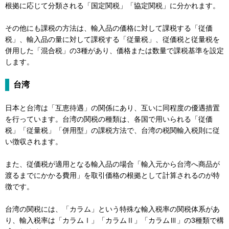
根拠に応じて分類される「国定関税」「協定関税」に分かれます。
その他にも課税の方法は、輸入品の価格に対して課税する「従価
税」、輸入品の量に対して課税する「従量税」、従価税と従量税を
併用した「混合税」の3種があり、価格または数量で課税基準を設定
します。
台湾
日本と台湾は「互恵待遇」の関係にあり、互いに同程度の優遇措置
を行っています。台湾の関税の種類は、各国で用いられる「従価
税」「従量税」「併用型」の課税方法で、台湾の税関輸入税則に従
い徴収されます。
また、従価税が適用となる輸入品の場合「輸入元から台湾へ商品が
渡るまでにかかる費用」を取引価格の根拠として計算されるのが特
徴です。
台湾の関税には、「カラム」という特殊な輸入税率の関税体系があ
り、輸入税率は「カラムⅠ」「カラムⅡ」「カラムⅢ」の3種類で構