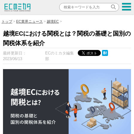
トップ
EC業界ニュース
越境EC
越境ECにおける関税とは？関税の基礎と国別の
関税体系を紹介
最終更新日：
ECのミカタ編集
2023/06/13
部