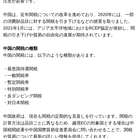
注意が必要です。
中国は、近年関税についての改革を進めており、2020年には、一部
の消費財品目に対する関税を引き下げるなどの措置を取りました。
2021年1月には、アジア太平洋地域におけるRCEP協定が発効し、関
税の引き下げや貿易の自由化の進展が期待されています。
中国の関税の種類
中国の関税には、以下のような種類があります。
・最恵国待遇関税
・一般関税率
・暫定関税率
・特別関税率
・反ダンピング関税
・対日本関税
中国政府は、現在も関税の定期的な見直しを行っています。関税の
計算方法は品目ごとに異なるため、越境ECの対象国とする場合は中
国税関総署や中国国際貿易促進委員会に問い合わせることで、関税
や貿易について最新の詳しい情報を提供してくれます。