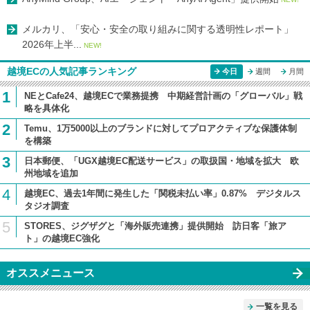
メルカリ、「安心・安全の取り組みに関する透明性レポート」
2026年上半...
NEW!
越境ECの人気記事ランキング
今日
週間
月間
1
NEとCafe24、越境ECで業務提携 中期経営計画の「グローバル」戦
略を具体化
2
Temu、1万5000以上のブランドに対してプロアクティブな保護体制
を構築
3
日本郵便、「UGX越境EC配送サービス」の取扱国・地域を拡大 欧
州地域を追加
4
越境EC、過去1年間に発生した「関税未払い率」0.87% デジタルス
タジオ調査
5
STORES、ジグザグと「海外販売連携」提供開始 訪日客「旅ア
ト」の越境EC強化
オススメニュース
一覧を見る