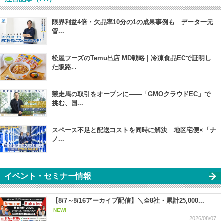
限界利益4倍・欠品率10分の1の成果事例も データ一元
管...
松屋フーズのTemu出店 MD戦略｜冷凍食品ECで証明し
た販路...
競走馬の取引をオープンに――「GMOクラウドEC」で
挑む、国...
スペース不足と配送コストを同時に解決 地区宅便×「ナ
ノ...
イベント・セミナー情報
【8/7～8/16アーカイブ配信】＼全8社・累計25,000...
NEW!
2026/08/07