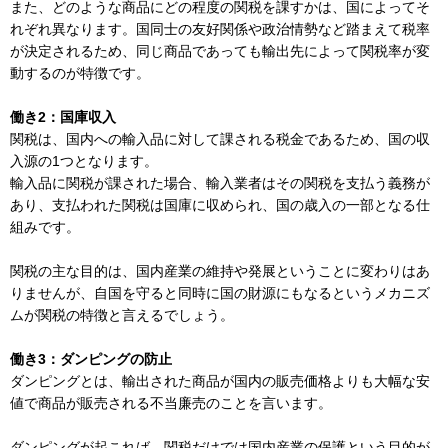
また、どのような商品にどの程度の関税を課すかは、国によってそ
れぞれ異なります。国同士の友好関係や政治情勢など踏まえて税率
が決定されるため、同じ商品であっても輸出先によって関税率が変
動するのが特徴です。
働き2：国庫収入
関税は、国内への輸入品に対して課される税金であるため、国の収
入源の1つとなります。
輸入品に関税が課された場合、輸入業者はその関税を支払う義務が
あり、支払われた関税は国庫に収められ、国の歳入の一部となる仕
組みです。
関税の主な目的は、国内産業の維持や発展ということに変わりはあ
りませんが、自国を守ると同時に国の財源にもなるというメカニズ
ムが関税の特徴と言えるでしょう。
働き3：ダンピングの防止
ダンピングとは、輸出された商品が国内の販売価格よりも大幅な安
値で商品が販売される不当廉売のことを言います。
ダンピングが起これば、関税だけでは国内産業の保護という目的が