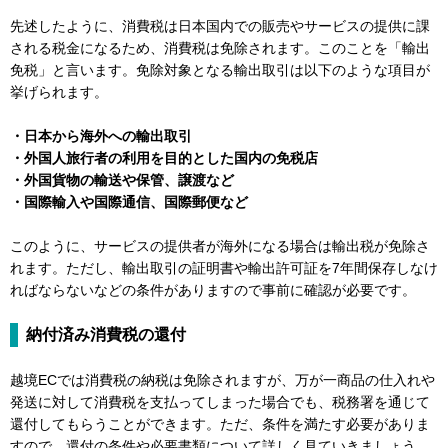
先述したように、消費税は日本国内での販売やサービスの提供に課
される税金になるため、消費税は免除されます。このことを「輸出
免税」と言います。免除対象となる輸出取引は以下のような項目が
挙げられます。
・日本から海外への輸出取引
・外国人旅行者の利用を目的とした国内の免税店
・外国貨物の輸送や保管、譲渡など
・国際輸入や国際通信、国際郵便など
このように、サービスの提供者が海外になる場合は輸出税が免除さ
れます。ただし、輸出取引の証明書や輸出許可証を7年間保存しなけ
ればならないなどの条件がありますので事前に確認が必要です。
納付済み消費税の還付
越境ECでは消費税の納税は免除されますが、万が一商品の仕入れや
発送に対して消費税を支払ってしまった場合でも、税務署を通じて
還付してもらうことができます。ただ、条件を満たす必要がありま
すので、還付の条件や必要書類について詳しく見ていきましょう。