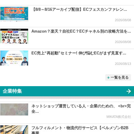
【8/8～8/16アーカイブ配信】ECフェスカンファレン...
2026/08/08
Amazon？楽天？自社EC？ECチャネル別の攻略方法を...
2026/08/08
EC売上“再起動”セミナー! 伸び悩むECがまず見直す...
2026/08/13
一覧を見る
企業特集
ネットショップ運営している人・企業のための、 <br>完
全...
MIKATA株式会社
フルフィルメント・物流代行サービス【ベルメゾンB2B
事業...