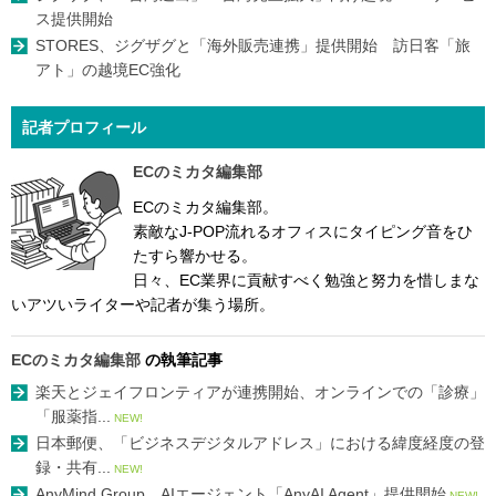
ス提供開始
STORES、ジグザグと「海外販売連携」提供開始 訪日客「旅
アト」の越境EC強化
記者プロフィール
ECのミカタ編集部
ECのミカタ編集部。
素敵なJ-POP流れるオフィスにタイピング音をひ
たすら響かせる。
日々、EC業界に貢献すべく勉強と努力を惜しまな
いアツいライターや記者が集う場所。
ECのミカタ編集部
の執筆記事
楽天とジェイフロンティアが連携開始、オンラインでの「診療」
「服薬指...
NEW!
日本郵便、「ビジネスデジタルアドレス」における緯度経度の登
録・共有...
NEW!
AnyMind Group、AIエージェント「AnyAI Agent」提供開始
NEW!