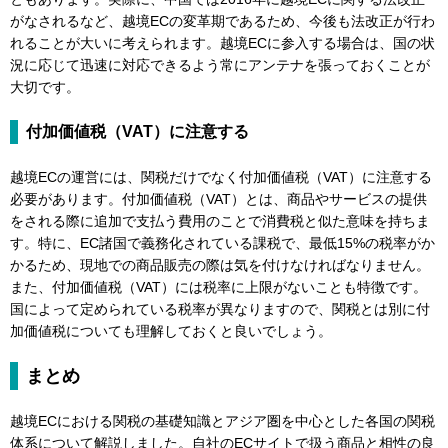
がなされるなど、越境ECの変革期であるため、今後も法改正が行わ
れることが大いに考えられます。越境ECに参入する場合は、国の状
況に応じて迅速に対応できるよう常にアンテナを張っておくことが
大切です。
付加価値税（VAT）に注意する
越境ECの運営には、関税だけでなく付加価値税（VAT）に注意する
必要があります。付加価値税（VAT）とは、商品やサービスの提供
をされる際に追加で支払う費用のことで消費税と似た意味を持ちま
す。特に、EC諸国で義務化されている課税で、最低15%の税率がか
かるため、現地での商品販売の際は気を付けなければなりません。
また、付加価値税（VAT）には税率に上限がないことも特徴です。
国によって定められている税率が異なりますので、関税とは別に付
加価値税についても理解しておくと良いでしょう。
まとめ
越境ECにおける関税の基礎知識とアジア圏を中心とした各国の関税
体系について解説しました。自社のECサイトで扱う商品と相性の良