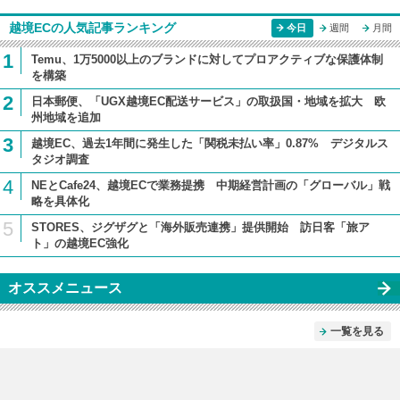
越境ECの人気記事ランキング
今日
週間
月間
1
Temu、1万5000以上のブランドに対してプロアクティブな保護体制
を構築
2
日本郵便、「UGX越境EC配送サービス」の取扱国・地域を拡大 欧
州地域を追加
3
越境EC、過去1年間に発生した「関税未払い率」0.87% デジタルス
タジオ調査
4
NEとCafe24、越境ECで業務提携 中期経営計画の「グローバル」戦
略を具体化
5
STORES、ジグザグと「海外販売連携」提供開始 訪日客「旅ア
ト」の越境EC強化
オススメニュース
一覧を見る