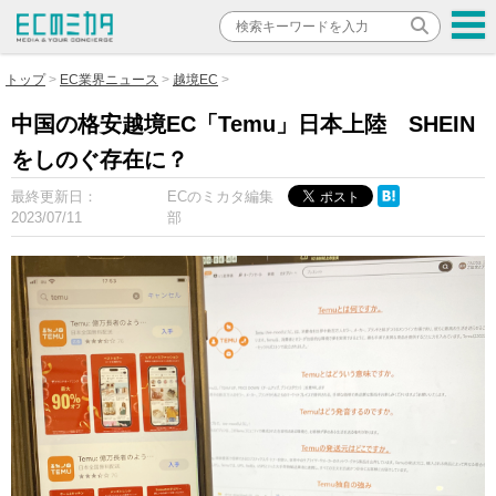
トップ
EC業界ニュース
越境EC
中国の格安越境EC「Temu」日本上陸 SHEIN
をしのぐ存在に？
最終更新日：
ECのミカタ編集
2023/07/11
部