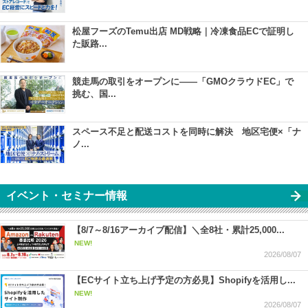
松屋フーズのTemu出店 MD戦略｜冷凍食品ECで証明し
た販路...
競走馬の取引をオープンに――「GMOクラウドEC」で
挑む、国...
スペース不足と配送コストを同時に解決 地区宅便×「ナ
ノ...
イベント・セミナー情報
【8/7～8/16アーカイブ配信】＼全8社・累計25,000...
NEW!
2026/08/07
【ECサイト立ち上げ予定の方必見】Shopifyを活用し...
NEW!
2026/08/07