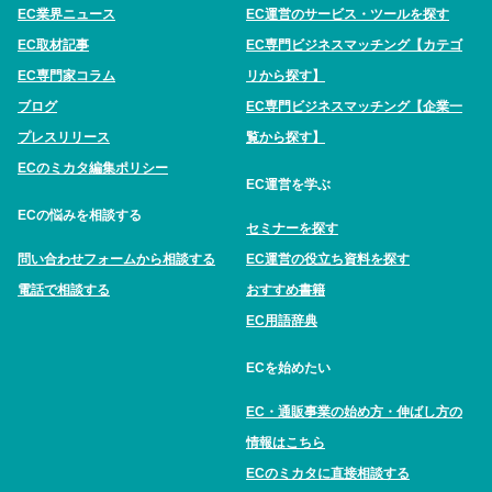
EC業界ニュース
EC運営のサービス・ツールを探す
EC取材記事
EC専門ビジネスマッチング【カテゴ
EC専門家コラム
リから探す】
ブログ
EC専門ビジネスマッチング【企業一
プレスリリース
覧から探す】
ECのミカタ編集ポリシー
EC運営を学ぶ
ECの悩みを相談する
セミナーを探す
問い合わせフォームから相談する
EC運営の役立ち資料を探す
電話で相談する
おすすめ書籍
EC用語辞典
ECを始めたい
EC・通販事業の始め方・伸ばし方の
情報はこちら
ECのミカタに直接相談する