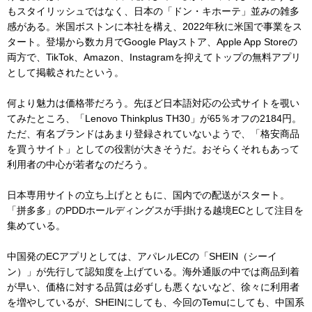
もスタイリッシュではなく、日本の「ドン・キホーテ」並みの雑多
感がある。米国ボストンに本社を構え、2022年秋に米国で事業をス
タート。登場から数カ月でGoogle Playストア、Apple App Storeの
両方で、TikTok、Amazon、Instagramを抑えてトップの無料アプリ
として掲載されたという。
何より魅力は価格帯だろう。先ほど日本語対応の公式サイトを覗い
てみたところ、「Lenovo Thinkplus TH30」が65％オフの2184円。
ただ、有名ブランドはあまり登録されていないようで、「格安商品
を買うサイト」としての役割が大きそうだ。おそらくそれもあって
利用者の中心が若者なのだろう。
日本専用サイトの立ち上げとともに、国内での配送がスタート。
「拼多多」のPDDホールディングスが手掛ける越境ECとして注目を
集めている。
中国発のECアプリとしては、アパレルECの「SHEIN（シーイ
ン）」が先行して認知度を上げている。海外通販の中では商品到着
が早い、価格に対する品質は必ずしも悪くないなど、徐々に利用者
を増やしているが、SHEINにしても、今回のTemuにしても、中国系