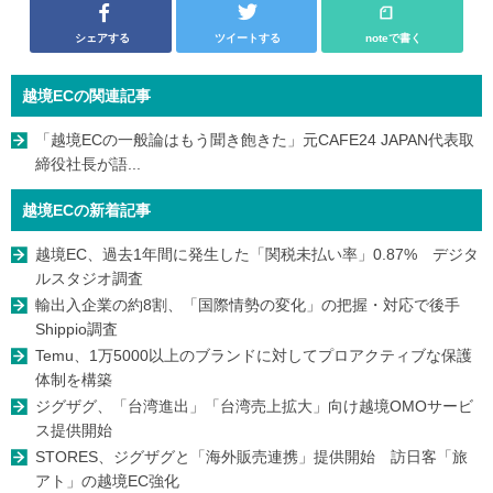
シェアする
ツイートする
noteで書く
越境ECの関連記事
「越境ECの一般論はもう聞き飽きた」元CAFE24 JAPAN代表取
締役社長が語...
越境ECの新着記事
越境EC、過去1年間に発生した「関税未払い率」0.87% デジタ
ルスタジオ調査
輸出入企業の約8割、「国際情勢の変化」の把握・対応で後手
Shippio調査
Temu、1万5000以上のブランドに対してプロアクティブな保護
体制を構築
ジグザグ、「台湾進出」「台湾売上拡大」向け越境OMOサービ
ス提供開始
STORES、ジグザグと「海外販売連携」提供開始 訪日客「旅
アト」の越境EC強化