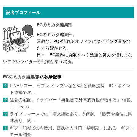
記者プロフィール
ECのミカタ編集部
ECのミカタ編集部。
素敵なJ-POP流れるオフィスにタイピング音をひ
たすら響かせる。
日々、EC業界に貢献すべく勉強と努力を惜しまな
いアツいライターや記者が集う場所。
ECのミカタ編集部
の執筆記事
LINEヤフー、セブン-イレブンなど5社と戦略提携 ID・ポイン
ト連携で次...
猛暑の宅配、ドライバー「再配達で身体的負担が増える」7割以
上 Every ...
ライブコマースでの「購入経験あり」約3割、「販売や発信に興
味あり」約...
ギフト領域でのAI活用、普及の入り口「黎明期」にある ギフト
モール調査