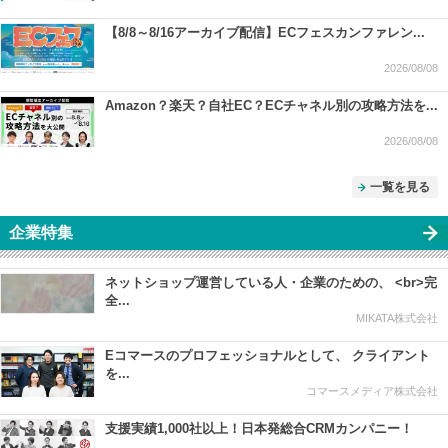
【8/8～8/16アーカイブ配信】ECフェスカンファレン...
2026/08/08
Amazon？楽天？自社EC？ECチャネル別の攻略方法を...
2026/08/08
一覧を見る
企業特集
ネットショップ運営している人・企業のための、 <br>完
全...
MIKATA株式会社
Eコマースのプロフェッショナルとして、 クライアント
を...
コマースメディア株式会社
支援実績1,000社以上！日本発総合CRMカンパニー！